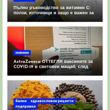
Пълно ръководство за витамин С:
ползи, източници и защо е важен за
имунната система
новини
AstraZeneca ОТТЕГЛЯ ваксините за
COVID-19 в световен мащаб, след
като призна, че те причиняват
КРЪВНИ съсиреци
билки
здравословни рецепти
подправки