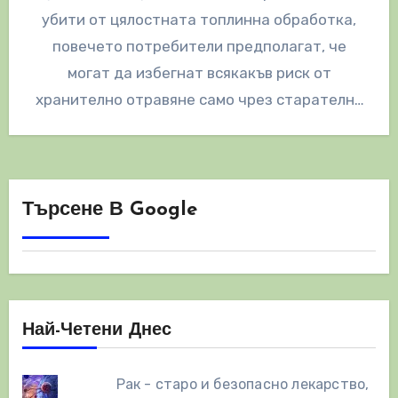
убити от цялостната топлинна обработка,
повечето потребители предполагат, че
могат да избегнат всякакъв риск от
хранително отравяне само чрез старателно
готвене на рибата преди хранене.…
Търсене В Google
Най-Четени Днес
Рак - старо и безопасно лекарство,