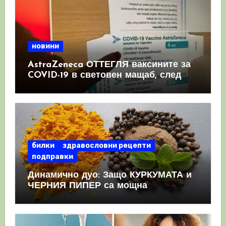
новини
AstraZeneca ОТТЕГЛЯ ваксините за
COVID-19 в световен мащаб, след
като призна, че те причиняват
КРЪВНИ съсиреци
билки
здравословни рецепти
подправки
Динамично дуо: Защо КУРКУМАТА и
ЧЕРНИЯ ПИПЕР са мощна
комбинация