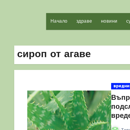
Начало
здраве
новини
с
сироп от агаве
вредни
Въпре
подсл
вред