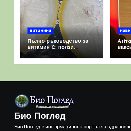
витамини
нови
Пълно ръководство за
Astr
витамин С: ползи,
вакс
източници и защо е
свет
важен за имунната
като 
система
прич
съси
Био Поглед
Био Поглед е информационен портал за здравосло