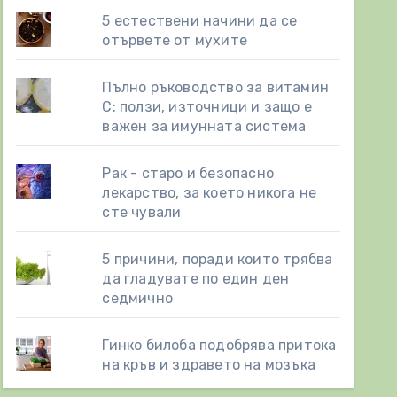
5 естествени начини да се
отървете от мухите
Пълно ръководство за витамин
С: ползи, източници и защо е
важен за имунната система
Рак - старо и безопасно
лекарство, за което никога не
сте чували
5 причини, поради които трябва
да гладувате по един ден
седмично
Гинко билоба подобрява притока
на кръв и здравето на мозъка