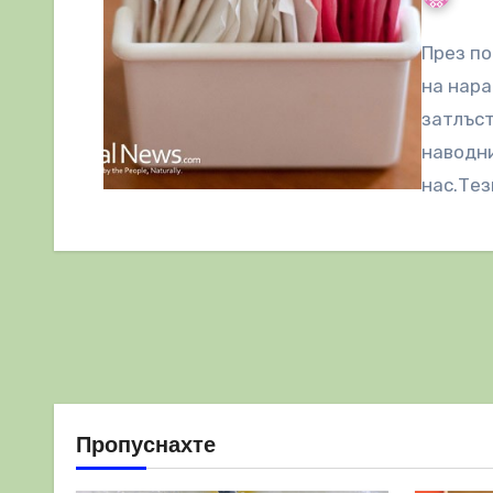
През по
на нара
затлъст
наводни
нас.Тез
Пропуснахте