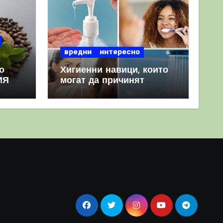
вредни
интересно
о
Хигиенни навици, които
ИЯ
могат да причинят
повече вреда, отколкото
полза