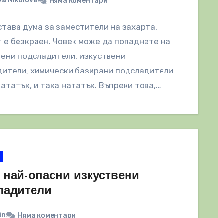
a Nikolova
Няма коментари
става дума за заместители на захарта,
 е безкраен. Човек може да попаднете на
ени подсладители, изкуствени
дители, химически базирани подсладители
нататък, и така нататък. Въпреки това,…
 най-опасни изкуствени
ладители
in
Няма коментари