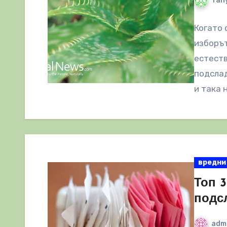
Tany
Когато 
изборът
естеств
подсла
и така 
вредни
Топ 3
подс
adm