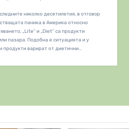
следните няколко десетилетия, в отговор
стващата паника в Америка относно
яването, „Lite“ и „Diet“ са продукти
ли пазара. Подобна е ситуацията и у
и продукти варират от диетични…