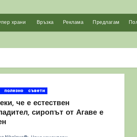
упер храни
Връзка
Реклама
Предлагам
Пол
полезно
съвети
ки, че е естествен
адител, сиропът от Агаве е
ен