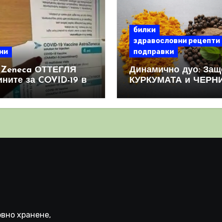
билки
здравословни рецепти
ни
подправки
aZeneca ОТТЕГЛЯ
Динамично дуо: Защ
ините за COVID-19 в
КУРКУМАТА и ЧЕРН
овен мащаб, след
ПИПЕР са мощна
призна, че те
комбинация
иняват КРЪВНИ
реци
вно хранене,