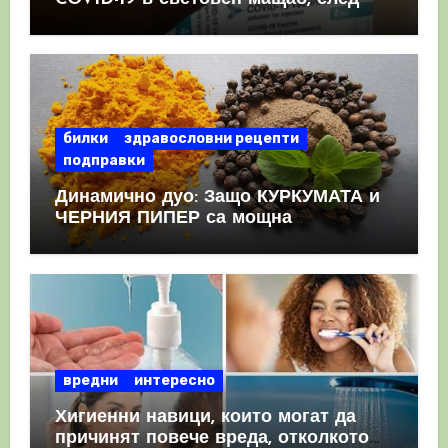
като призна, че те причиняват
КРЪВНИ съсиреци
билки
здравословни рецепти
подправки
Динамично дуо: Защо КУРКУМАТА и
ЧЕРНИЯ ПИПЕР са мощна
комбинация
вредни
интересно
Хигиенни навици, които могат да
причинят повече вреда, отколкото