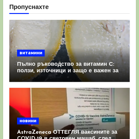
Пропуснахте
витамини
Пълно ръководство за витамин С:
ползи, източници и защо е важен за
имунната система
новини
AstraZeneca ОТТЕГЛЯ ваксините за
COVID-19 в световен мащаб, след