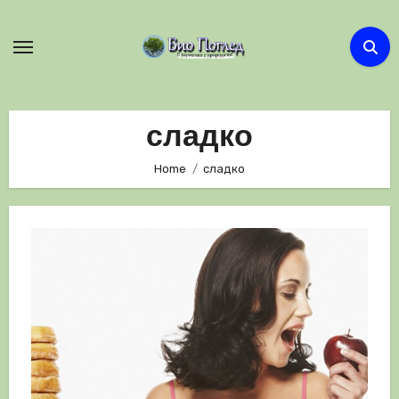
Skip
to
content
сладко
Home
сладко