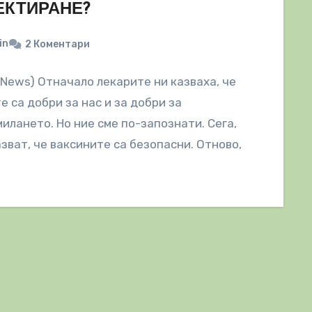
КТИРАНЕ?
in
2 Коментари
lNews) Отначало лекарите ни казваха, че
е са добри за нас и за добри за
илането. Но ние сме по-запознати. Сега,
азват, че ваксините са безопасни. Отново,