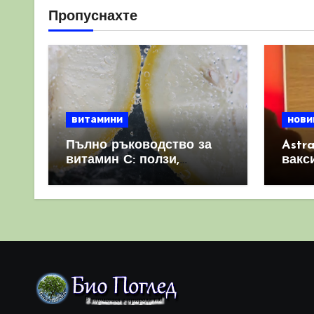
Пропуснахте
витамини
нови
Пълно ръководство за
Astr
витамин С: ползи,
вакс
източници и защо е
свет
важен за имунната
като 
система
прич
съси