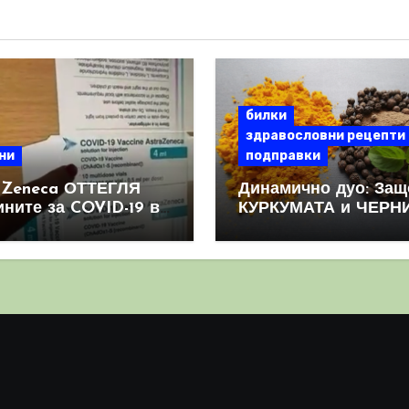
билки
здравословни рецепти
ни
подправки
aZeneca ОТТЕГЛЯ
Динамично дуо: Защ
ините за COVID-19 в
КУРКУМАТА и ЧЕРН
овен мащаб, след
ПИПЕР са мощна
призна, че те
комбинация
иняват КРЪВНИ
реци