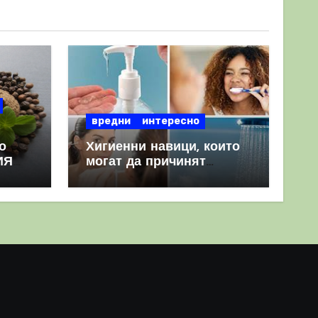
вредни
интересно
о
Хигиенни навици, които
ИЯ
могат да причинят
повече вреда, отколкото
полза