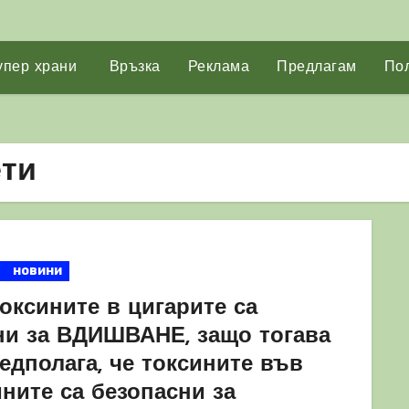
упер храни
Връзка
Реклама
Предлагам
Пол
ети
новини
оксините в цигарите са
ни за ВДИШВАНЕ, защо тогава
едполага, че токсините във
ните са безопасни за