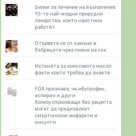
Билки за лечение на възпаление:
10-те най-мощни природни
лекарства, които наистина
работят
Отървете се от камъни в
бъбреците чрез пиене на сок
Истината за кокосовото масло:
факти които трябва да знаете
FDA признава, че ибупрофен,
аспирин и други
болкоуспокояващи без рецепта
могат да предизвикат
смъртоносни инфаркти и
инсулти