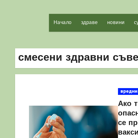
Начало
здраве
новини
с
смесени здравни съв
вредни
Ако т
опас
се пр
вакси