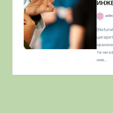
ИНЖЕ
adm
(Natura
цигарит
храносм
те ни к
ние…