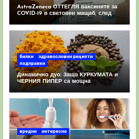
AstraZeneca ОТТЕГЛЯ ваксините за
COVID-19 в световен мащаб, след
като призна, че те причиняват
КРЪВНИ съсиреци
билки
здравословни рецепти
подправки
Динамично дуо: Защо КУРКУМАТА и
ЧЕРНИЯ ПИПЕР са мощна
комбинация
вредни
интересно