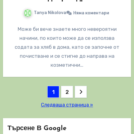
Tanya Nikolova
Няма коментари
Може би вече знаете много невероятни
начини, по които може да се използва
содата за хляб в дома, като се започне от
почистване и се стигне до направа на
козметични…
Разделяне
1
2
на
Следваща страница »
публикациите
на
Търсене В Google