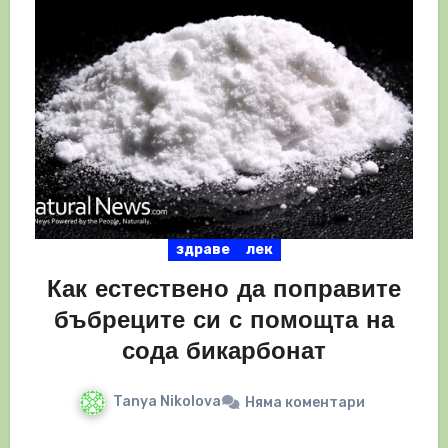
здраве
лек
Как естествено да поправите
бъбреците си с помощта на
сода бикарбонат
Tanya Nikolova
Няма коментари