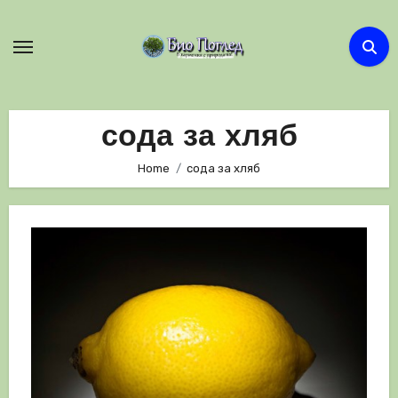
Skip
to
content
сода за хляб
Home
сода за хляб