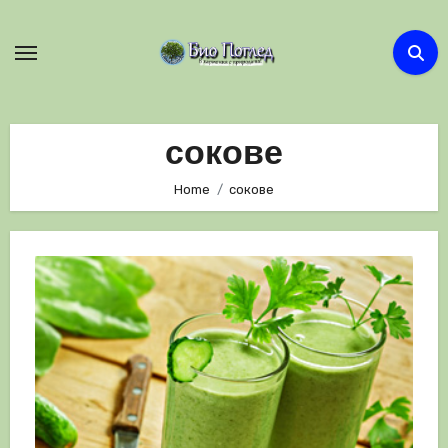
Skip
to
content
сокове
Home
сокове