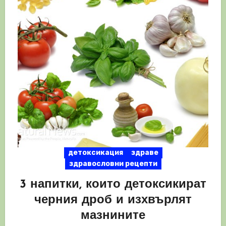
детоксикация
здраве
здравословни рецепти
3 напитки, които детоксикират
черния дроб и изхвърлят
мазнините