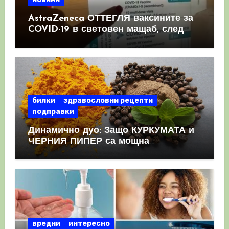
AstraZeneca ОТТЕГЛЯ ваксините за
COVID-19 в световен мащаб, след
като призна, че те причиняват
КРЪВНИ съсиреци
билки
здравословни рецепти
подправки
Динамично дуо: Защо КУРКУМАТА и
ЧЕРНИЯ ПИПЕР са мощна
комбинация
вредни
интересно