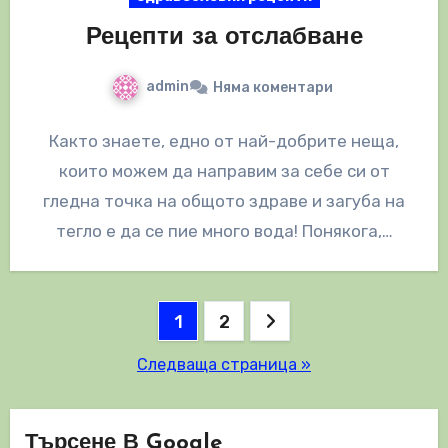
Рецепти за отслабване
admin
Няма коментари
Както знаете, едно от най-добрите неща,
които можем да направим за себе си от
гледна точка на общото здраве и загуба на
тегло е да се пие много вода! Понякога,…
Разделяне
1
2
на
Следваща страница »
публикациите
на
Търсене В Google