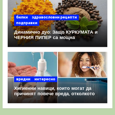
билки
здравословни рецепти
подправки
Динамично дуо: Защо КУРКУМАТА и
ЧЕРНИЯ ПИПЕР са мощна
комбинация
вредни
интересно
Хигиенни навици, които могат да
причинят повече вреда, отколкото
полза