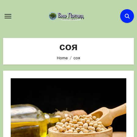
Skip
to
content
соя
Home
соя