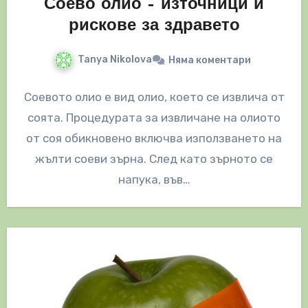
Соево олио – източници и
рискове за здравето
Tanya Nikolova
Няма коментари
Соевото олио е вид олио, което се извлича от
соята. Процедурата за извличане на олиото
от соя обикновено включва използването на
жълти соеви зърна. След като зърното се
напука, във…