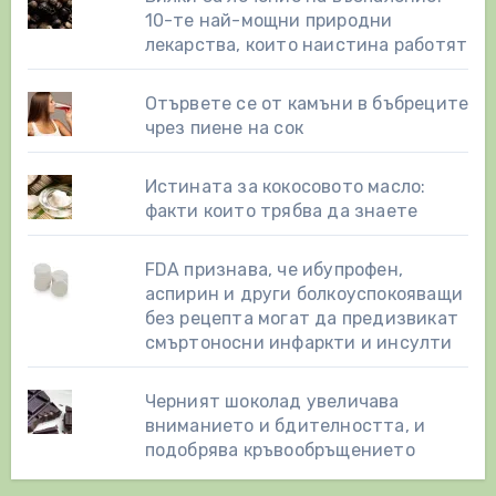
10-те най-мощни природни
лекарства, които наистина работят
Отървете се от камъни в бъбреците
чрез пиене на сок
Истината за кокосовото масло:
факти които трябва да знаете
FDA признава, че ибупрофен,
аспирин и други болкоуспокояващи
без рецепта могат да предизвикат
смъртоносни инфаркти и инсулти
Черният шоколад увеличава
вниманието и бдителността, и
подобрява кръвообръщението