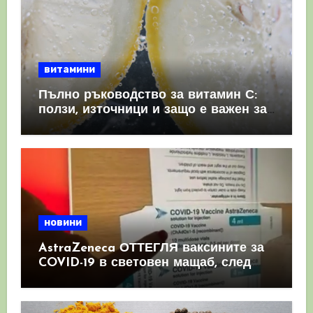
витамини
Пълно ръководство за витамин С:
ползи, източници и защо е важен за
имунната система
новини
AstraZeneca ОТТЕГЛЯ ваксините за
COVID-19 в световен мащаб, след
като призна, че те причиняват
КРЪВНИ съсиреци