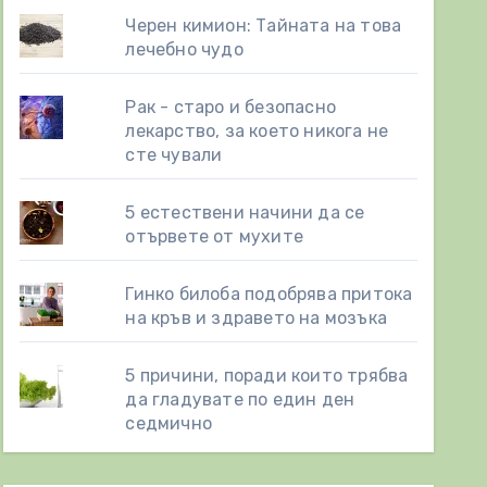
Черен кимион: Тайната на това
лечебно чудо
Рак - старо и безопасно
лекарство, за което никога не
сте чували
5 естествени начини да се
отървете от мухите
Гинко билоба подобрява притока
на кръв и здравето на мозъка
5 причини, поради които трябва
да гладувате по един ден
седмично