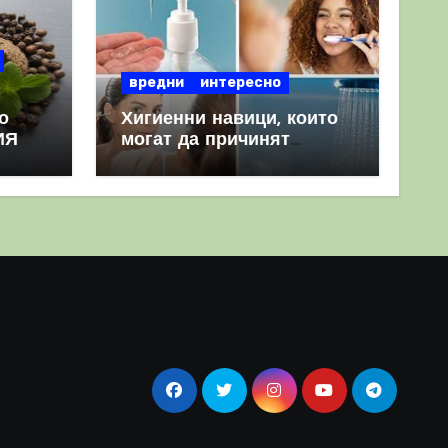
вредни
интересно
о
Хигиенни навици, които
ИЯ
могат да причинят
повече вреда, отколкото
полза