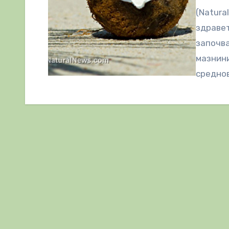
(Natura
здравет
започва
мазнини
среднов
притеж