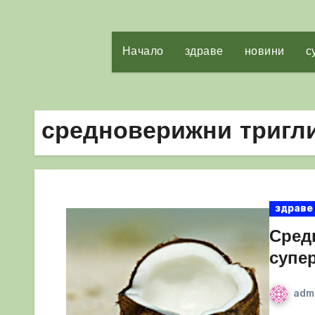
Начало
здраве
новини
с
средноверижни тригл
здраве
Сред
супе
adm