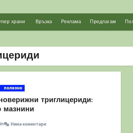
упер храни
Връзка
Реклама
Предлагам
Пол
ицериди
полезно
новерижни триглицериди:
р мазнини
in
Няма коментари