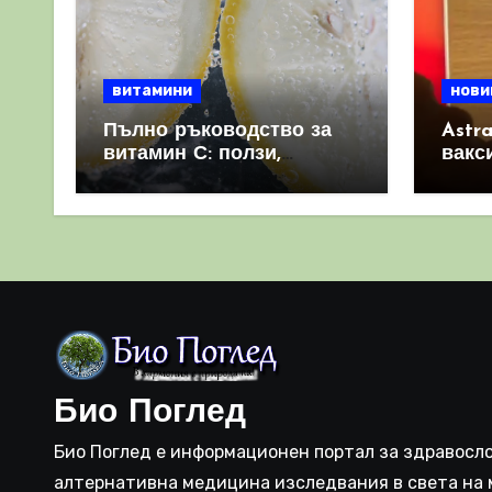
витамини
нови
Пълно ръководство за
Astr
витамин С: ползи,
вакс
източници и защо е
свет
важен за имунната
като 
система
прич
съси
Био Поглед
Био Поглед е информационен портал за здравосло
алтернативна медицина изследвания в света на 