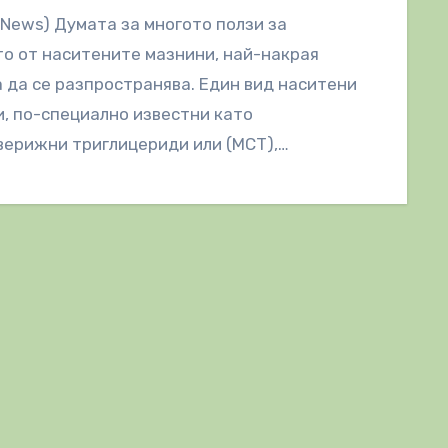
lNews) Думата за многото ползи за
о от наситените мазнини, най-накрая
 да се разпространява. Един вид наситени
, по-специално известни като
ерижни триглицериди или (МСТ),
ават изключително много уникални…