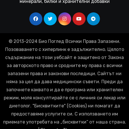
минерали, билки и хранителни добавки
© 2013-2024 Био Поглед Всички Права Запазени.
Позоваването с хиперлинк е задължително. Цялото
съдържание на този уебсайт е защитено от Закона
за авторското право и сродните му права с всички
запазени права и законови последици. Сайтът ни
няма за цел да дава медицински съвети. Преди да
започнете каквато и да е програма или хранителен
режим, моля консултирайте се с личния си лекар или
диетолог. "Бисквитките" (Cookies) ни помагат да
предоставяме услугите си. С използването им
приемате употребата на „бисквитки“ от наша страна.