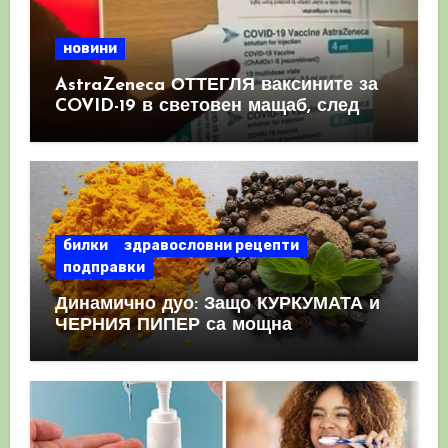
новини
AstraZeneca ОТТЕГЛЯ ваксините за
COVID-19 в световен мащаб, след
като призна, че те причиняват
КРЪВНИ съсиреци
билки
здравословни рецепти
подправки
Динамично дуо: Защо КУРКУМАТА и
ЧЕРНИЯ ПИПЕР са мощна
комбинация