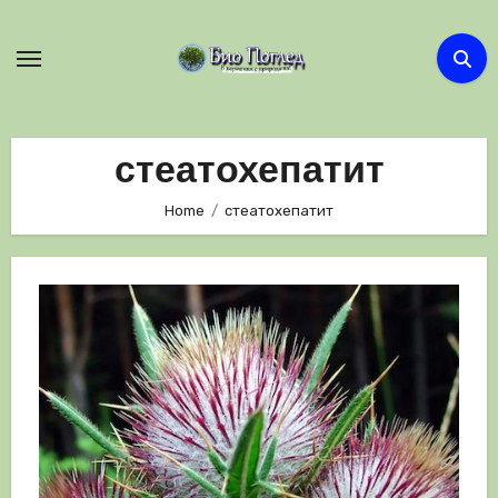
Skip
to
content
стеатохепатит
Home
стеатохепатит