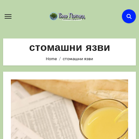
Skip
to
content
стомашни язви
Home
стомашни язви