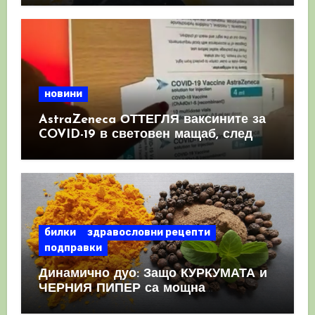
новини
AstraZeneca ОТТЕГЛЯ ваксините за
COVID-19 в световен мащаб, след
като призна, че те причиняват
КРЪВНИ съсиреци
билки
здравословни рецепти
подправки
Динамично дуо: Защо КУРКУМАТА и
ЧЕРНИЯ ПИПЕР са мощна
комбинация