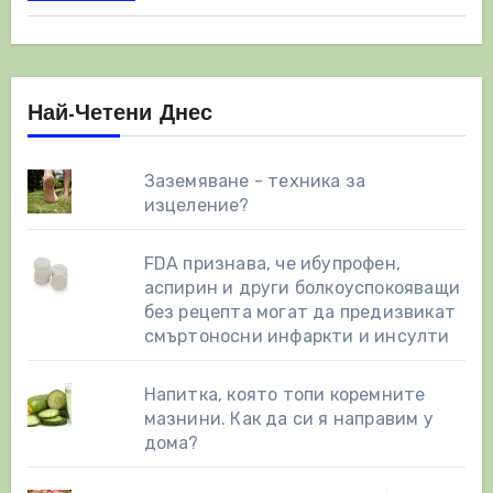
Най-Четени Днес
Заземяване - техника за
изцеление?
FDA признава, че ибупрофен,
аспирин и други болкоуспокояващи
без рецепта могат да предизвикат
смъртоносни инфаркти и инсулти
Напитка, която топи коремните
мазнини. Как да си я направим у
дома?