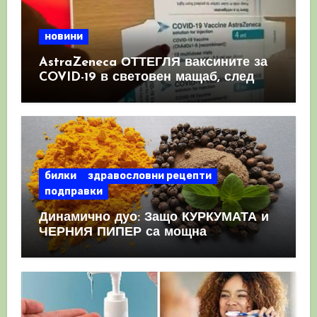
новини
AstraZeneca ОТТЕГЛЯ ваксините за
COVID-19 в световен мащаб, след
като призна, че те причиняват
КРЪВНИ съсиреци
билки
здравословни рецепти
подправки
Динамично дуо: Защо КУРКУМАТА и
ЧЕРНИЯ ПИПЕР са мощна
комбинация