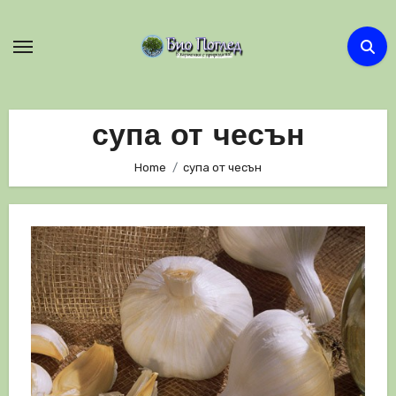
Skip
to
content
супа от чесън
Home
супа от чесън