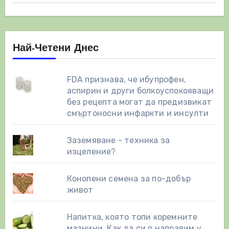
Най-Четени Днес
FDA признава, че ибупрофен,
аспирин и други болкоуспокояващи
без рецепта могат да предизвикат
смъртоносни инфаркти и инсулти
Заземяване - техника за
изцеление?
Конопени семена за по-добър
живот
Напитка, която топи коремните
мазнини. Как да си я направим у