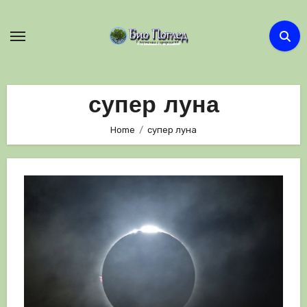
Skip
to
content
супер луна
Home
супер луна