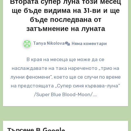
Втората супер луна този месец
ще бъде видима на 31-ви и ще
бъде последвана от
затъмнение на луната
Tanya Nikolova
Няма коментари
В края на месеца ще може да се
наслаждавате на така нареченото „трио на
лунни феномени“, което ще се случи по време
на предстоящата „Супер синя кървава-луна“
/Super Blue Blood-Moon/.…
Търсене В Google