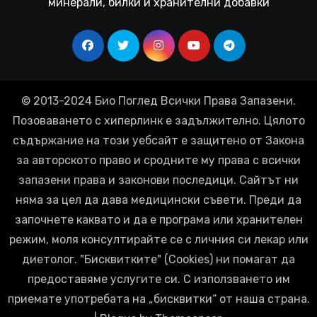
минерали, билки и хранителни добавки
© 2013-2024 Био Поглед Всички Права Запазени.
Позоваването с хиперлинк е задължително. Цялото
съдържание на този уебсайт е защитено от Закона
за авторското право и сродните му права с всички
запазени права и законови последици. Сайтът ни
няма за цел да дава медицински съвети. Преди да
започнете каквато и да е програма или хранителен
режим, моля консултирайте се с личния си лекар или
диетолог. "Бисквитките" (Cookies) ни помагат да
предоставяме услугите си. С използването им
приемате употребата на „бисквитки“ от наша страна.