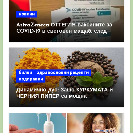
новини
AstraZeneca ОТТЕГЛЯ ваксините за
COVID-19 в световен мащаб, след
като призна, че те причиняват
КРЪВНИ съсиреци
билки
здравословни рецепти
подправки
Динамично дуо: Защо КУРКУМАТА и
ЧЕРНИЯ ПИПЕР са мощна
комбинация