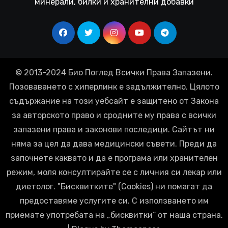
минерали, билки и хранителни добавки
© 2013-2024 Био Поглед Всички Права Запазени.
Позоваването с хиперлинк е задължително. Цялото
съдържание на този уебсайт е защитено от Закона
за авторското право и сродните му права с всички
запазени права и законови последици. Сайтът ни
няма за цел да дава медицински съвети. Преди да
започнете каквато и да е програма или хранителен
режим, моля консултирайте се с личния си лекар или
диетолог. "Бисквитките" (Cookies) ни помагат да
предоставяме услугите си. С използването им
приемате употребата на „бисквитки“ от наша страна.