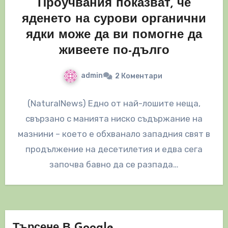
Проучвания показват, че
яденето на сурови органични
ядки може да ви помогне да
живеете по-дълго
admin
2 Коментари
(NaturalNews) Едно от най-лошите неща,
свързано с манията ниско съдържание на
мазнини – което е обхванало западния свят в
продължение на десетилетия и едва сега
започва бавно да се разпада…
Търсене В Google