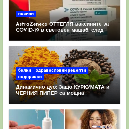
новини
AstraZeneca ОТТЕГЛЯ ваксините за
COVID-19 в световен мащаб, след
като призна, че те причиняват
КРЪВНИ съсиреци
билки
здравословни рецепти
подправки
Динамично дуо: Защо КУРКУМАТА и
ЧЕРНИЯ ПИПЕР са мощна
комбинация