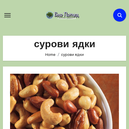
Skip
to
content
сурови ядки
Home
сурови ядки