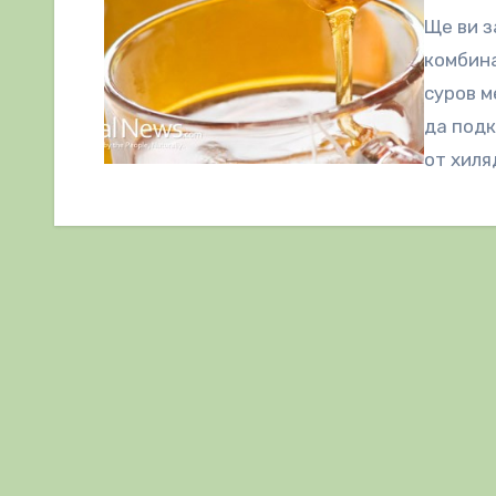
Ще ви з
комбина
суров м
да подк
от хиля