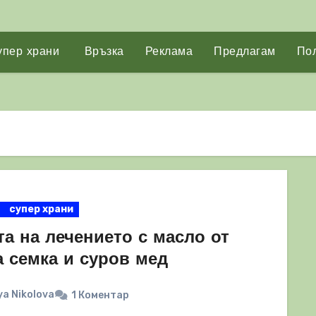
упер храни
Връзка
Реклама
Предлагам
Пол
супер храни
а на лечението с масло от
а семка и суров мед
a Nikolova
1 Коментар