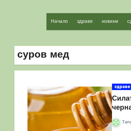
Начало
здраве
новини
с
суров мед
здраве
Силат
черн
Tany