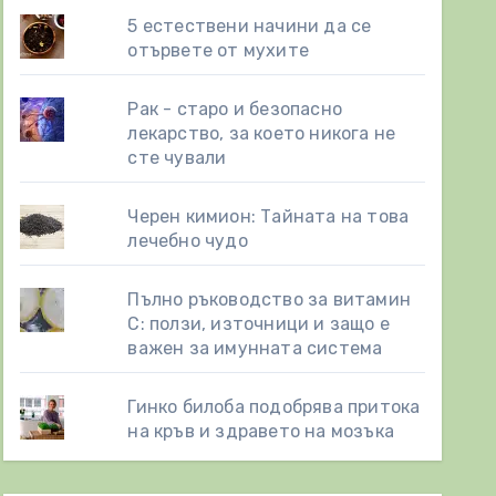
5 естествени начини да се
отървете от мухите
Рак - старо и безопасно
лекарство, за което никога не
сте чували
Черен кимион: Тайната на това
лечебно чудо
Пълно ръководство за витамин
С: ползи, източници и защо е
важен за имунната система
Гинко билоба подобрява притока
на кръв и здравето на мозъка