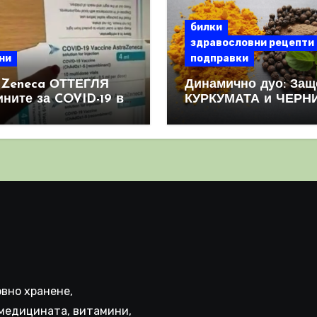
билки
здравословни рецепти
ни
подправки
aZeneca ОТТЕГЛЯ
Динамично дуо: Защ
ините за COVID-19 в
КУРКУМАТА и ЧЕРН
овен мащаб, след
ПИПЕР са мощна
призна, че те
комбинация
иняват КРЪВНИ
реци
вно хранене,
медицината, витамини,