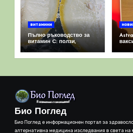
витамини
нови
Пълно ръководство за
Astr
витамин С: ползи,
вакс
източници и защо е
свет
важен за имунната
като 
система
прич
съси
Био Поглед
Био Поглед е информационен портал за здравосло
алтернативна медицина изследвания в света на 