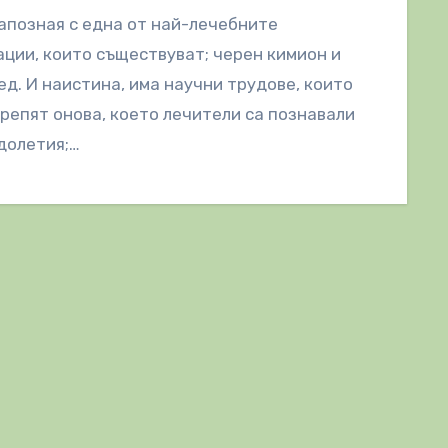
апозная с една от най-лечебните
ции, които съществуват; черен кимион и
ед. И наистина, има научни трудове, които
репят онова, което лечители са познавали
долетия;…