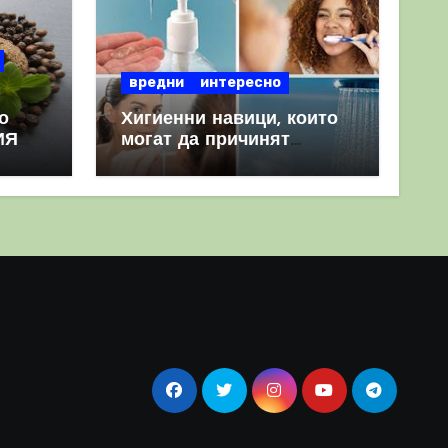
вредни
интересно
о
Хигиенни навици, които
ИЯ
могат да причинят
повече вреда, отколкото
полза