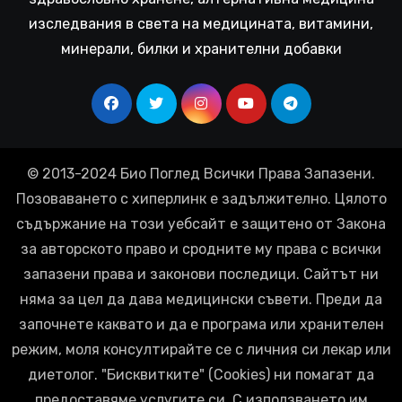
изследвания в света на медицината, витамини,
минерали, билки и хранителни добавки
© 2013-2024 Био Поглед Всички Права Запазени.
Позоваването с хиперлинк е задължително. Цялото
съдържание на този уебсайт е защитено от Закона
за авторското право и сродните му права с всички
запазени права и законови последици. Сайтът ни
няма за цел да дава медицински съвети. Преди да
започнете каквато и да е програма или хранителен
режим, моля консултирайте се с личния си лекар или
диетолог. "Бисквитките" (Cookies) ни помагат да
предоставяме услугите си. С използването им