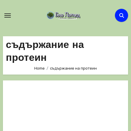
Skip
to
content
съдържание на
протеин
Home
съдържание на протеин