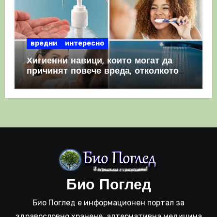
вредни
интересно
Хигиенни навици, които могат да
причинят повече вреда, отколкото
полза
Био Поглед
Био Поглед е информационен портал за
здравословно хранене, алтернативна медицина