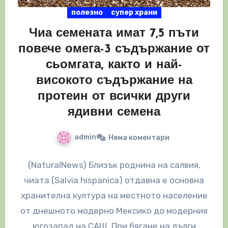
полезно
супер храни
Чиа семената имат 7,5 пъти
повече омега-3 съдържание от
сьомгата, както и най-
високото съдържание на
протеин от всички други
ядивни семена
admin
Няма коментари
(NaturalNews) Близък роднина на салвия,
чиата (Salvia hispanica) отдавна е основна
хранителна култура на местното население
от днешното модерно Мексико до модерния
югозапад на САЩ. При бягане на дълги