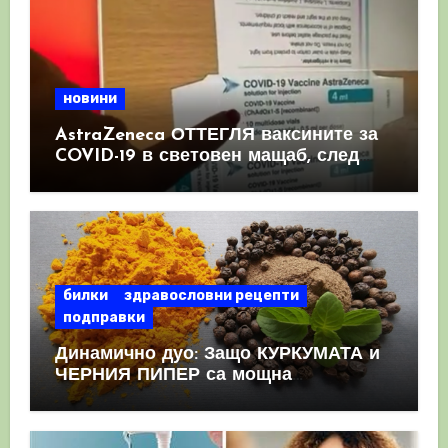
новини
AstraZeneca ОТТЕГЛЯ ваксините за
COVID-19 в световен мащаб, след
като призна, че те причиняват
КРЪВНИ съсиреци
билки
здравословни рецепти
подправки
Динамично дуо: Защо КУРКУМАТА и
ЧЕРНИЯ ПИПЕР са мощна
комбинация