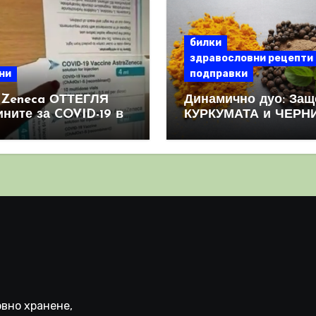
билки
здравословни рецепти
ни
подправки
aZeneca ОТТЕГЛЯ
Динамично дуо: Защ
ините за COVID-19 в
КУРКУМАТА и ЧЕРН
овен мащаб, след
ПИПЕР са мощна
призна, че те
комбинация
иняват КРЪВНИ
реци
вно хранене,