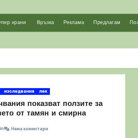
упер храни
Връзка
Реклама
Предлагам
Пол
изследвания
лек
чвания показват ползите за
вето от тамян и смирна
in
Няма коментари