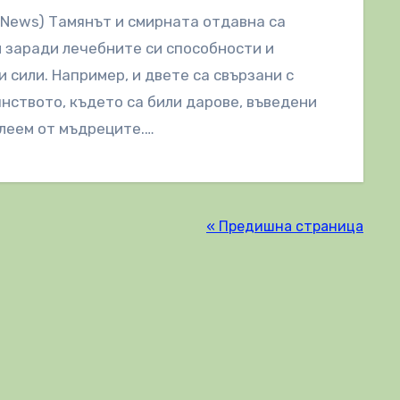
lNews) Тамянът и смирната отдавна са
 заради лечебните си способности и
 сили. Например, и двете са свързани с
нството, където са били дарове, въведени
леем от мъдреците.…
« Предишна страница