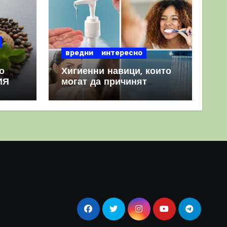
вредни
интересно
о
Хигиенни навици, които
ИЯ
могат да причинят
повече вреда, отколкото
полза