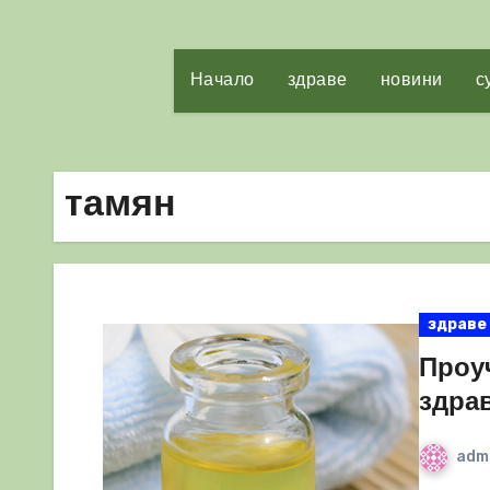
Начало
здраве
новини
с
тамян
здраве
Проу
здра
adm