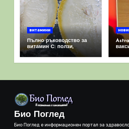
витамини
нови
Пълно ръководство за
Astr
витамин С: ползи,
вакс
източници и защо е
свет
важен за имунната
като 
система
прич
съси
Био Поглед
Био Поглед е информационен портал за здравосло