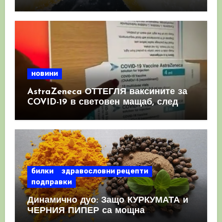
имунната система
новини
AstraZeneca ОТТЕГЛЯ ваксините за
COVID-19 в световен мащаб, след
като призна, че те причиняват
КРЪВНИ съсиреци
билки
здравословни рецепти
подправки
Динамично дуо: Защо КУРКУМАТА и
ЧЕРНИЯ ПИПЕР са мощна
комбинация