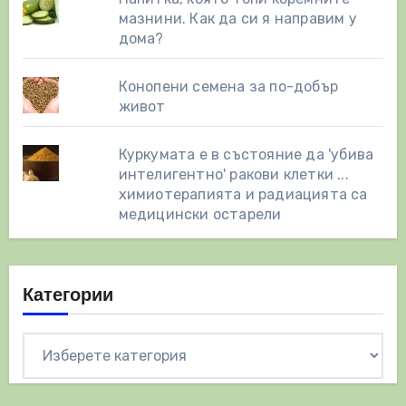
мазнини. Как да си я направим у
дома?
Конопени семена за по-добър
живот
Куркумата е в състояние да 'убива
интелигентно' ракови клетки ...
химиотерапията и радиацията са
медицински остарели
Категории
Категории