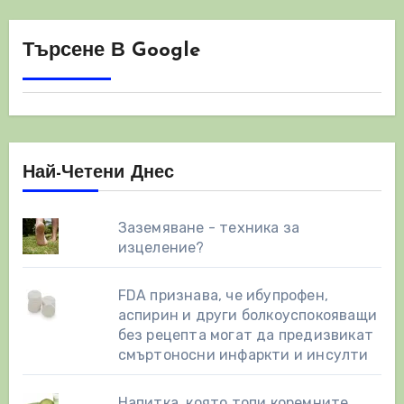
Търсене В Google
Най-Четени Днес
Заземяване - техника за
изцеление?
FDA признава, че ибупрофен,
аспирин и други болкоуспокояващи
без рецепта могат да предизвикат
смъртоносни инфаркти и инсулти
Напитка, която топи коремните