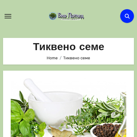
Skip
to
content
Тиквено семе
Home
Тиквено семе