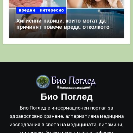
вредни
интересно
Хигиенни навици, които могат да
причинят повече вреда, отколкото
полза
Био Поглед
Био Поглед е информационен портал за
здравословно хранене, алтернативна медицина
изследвания в света на медицината, витамини,
минерали, билки и хранителни добавки