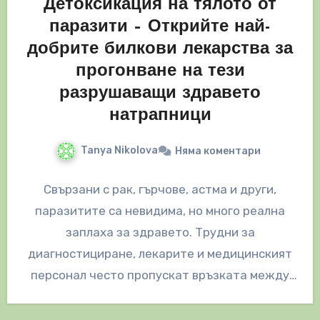
Детоксикация на тялото от
паразити – Открийте най-
добрите билкови лекарства за
прогонване на тези
разрушаващи здравето
натрапници
Tanya Nikolova
Няма коментари
Свързани с рак, гърчове, астма и други,
паразитите са невидима, но много реална
заплаха за здравето. Трудни за
диагностициране, лекарите и медицинският
персонал често пропускат връзката между
паразитна инфекция и…