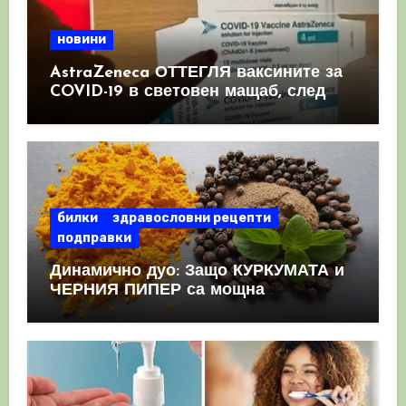
новини
AstraZeneca ОТТЕГЛЯ ваксините за
COVID-19 в световен мащаб, след
като призна, че те причиняват
КРЪВНИ съсиреци
билки
здравословни рецепти
подправки
Динамично дуо: Защо КУРКУМАТА и
ЧЕРНИЯ ПИПЕР са мощна
комбинация