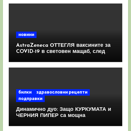
новини
AstraZeneca ОТТЕГЛЯ ваксините за
COVID-19 в световен мащаб, след
като призна, че те причиняват
КРЪВНИ съсиреци
билки
здравословни рецепти
подправки
Динамично дуо: Защо КУРКУМАТА и
ЧЕРНИЯ ПИПЕР са мощна
комбинация