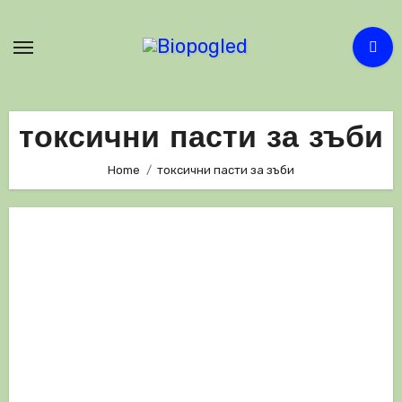
Skip
to
content
токсични пасти за зъби
Home
токсични пасти за зъби