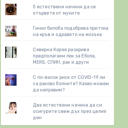
5 естествени начини да се
отървете от мухите
Гинко билоба подобрява притока
на кръв и здравето на мозъка
Северна Корея разкрива
предполагаем лек за Ебола,
MERS, СПИН, рак и други
С по-висок риск от COVID-19 ли
са раково болните? Какво можем
да направим?
Два естествени начинa да си
осигурите свеж дъх през целия
ден