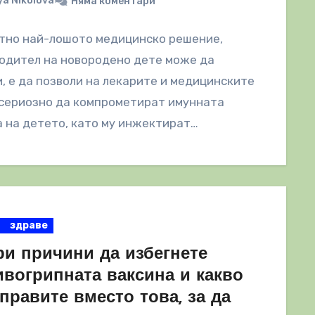
a Nikolova
Няма коментари
тно най-лошото медицинско решение,
одител на новородено дете може да
, е да позволи на лекарите и медицинските
 сериозно да компрометират имунната
 на детето, като му инжектират…
здраве
ри причини да избегнете
ивогрипната ваксина и какво
правите вместо това, за да