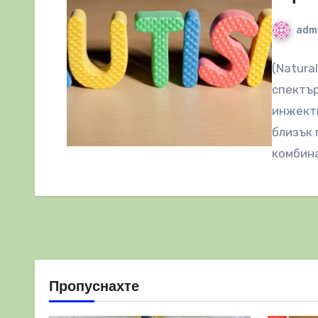
adm
(Natura
спектър
инжекти
близък 
комбина
Пропуснахте