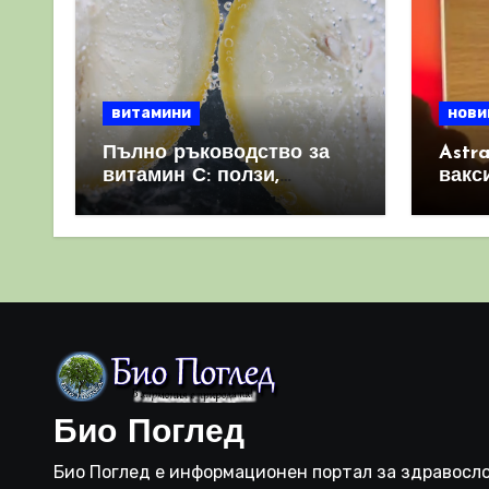
витамини
нови
Пълно ръководство за
Astr
витамин С: ползи,
вакс
източници и защо е
свет
важен за имунната
като 
система
прич
съси
Био Поглед
Био Поглед е информационен портал за здравосло