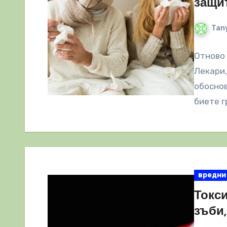
защи
Tany
Отново 
Лекари,
обоснов
биете г
вредни
Токси
зъби,