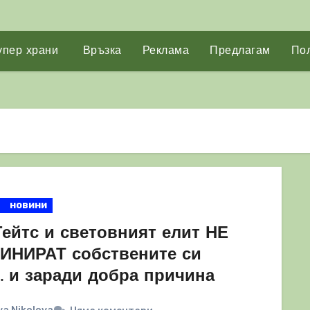
упер храни
Връзка
Реклама
Предлагам
Пол
новини
Гейтс и световният елит НЕ
ИНИРАТ собствените си
… и заради добра причина