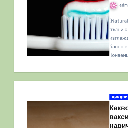
adm
(Natura
пълни с
изглежд
бавно е
Конвен
вредни
Какво
вакс
нари