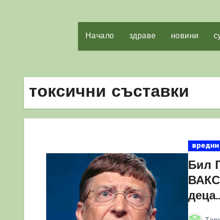
Начало
здраве
новини
с
токсични съставки
вредни
Бил 
ВАКС
деца