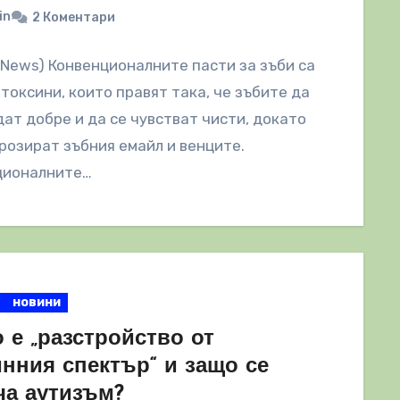
in
2 Коментари
lNews) Конвенционалните пасти за зъби са
 токсини, които правят така, че зъбите да
ат добре и да се чувстват чисти, докато
розират зъбния емайл и венците.
ционалните…
новини
 е „разстройство от
инния спектър“ и защо се
ча аутизъм?