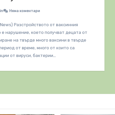
in
Няма коментари
lNews) Разстройството от ваксинния
 е нарушение, което получват децата от
ране на твърде много ваксини в твърде
период от време, много от които са
ции от вируси, бактерии…