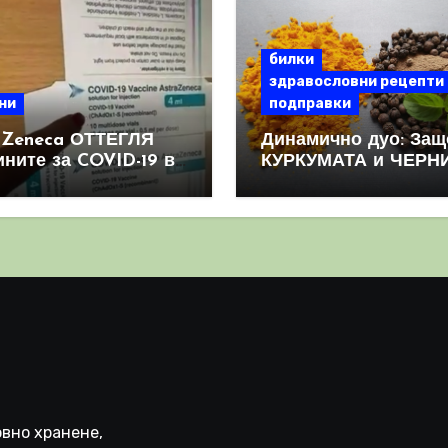
билки
здравословни рецепти
ни
подправки
aZeneca ОТТЕГЛЯ
Динамично дуо: Защ
ините за COVID-19 в
КУРКУМАТА и ЧЕРН
овен мащаб, след
ПИПЕР са мощна
призна, че те
комбинация
иняват КРЪВНИ
реци
вно хранене,