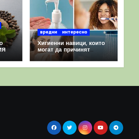
вредни
интересно
о
Хигиенни навици, които
ИЯ
могат да причинят
повече вреда, отколкото
полза