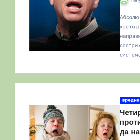
Tany
Абсолю
което р
направи
сестри
система
вредни
Чети
прот
да на