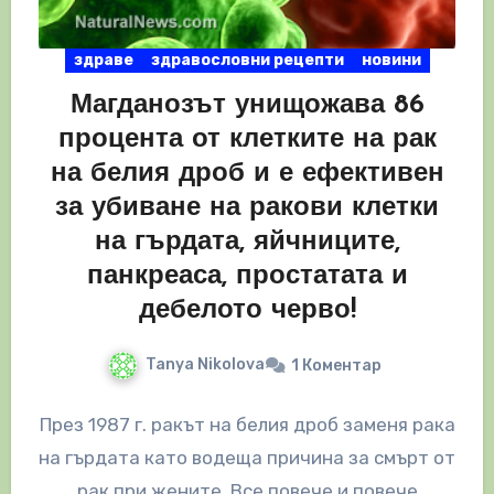
здраве
здравословни рецепти
новини
Магданозът унищожава 86
процента от клетките на рак
на белия дроб и е ефективен
за убиване на ракови клетки
на гърдата, яйчниците,
панкреаса, простатата и
дебелото черво!
Tanya Nikolova
1 Коментар
През 1987 г. ракът на белия дроб заменя рака
на гърдата като водеща причина за смърт от
рак при жените. Все повече и повече