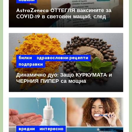
AstraZeneca ОТТЕГЛЯ ваксините за
COVID-19 в световен мащаб, след
като призна, че те причиняват
КРЪВНИ съсиреци
билки
здравословни рецепти
подправки
Динамично дуо: Защо КУРКУМАТА и
ЧЕРНИЯ ПИПЕР са мощна
комбинация
вредни
интересно