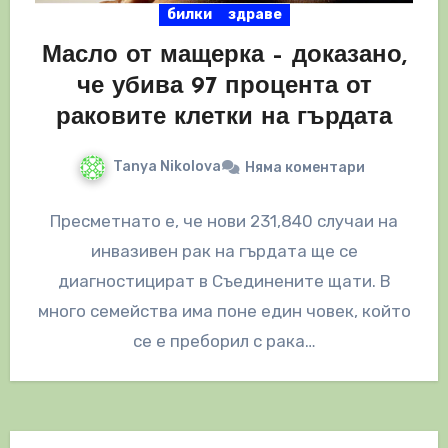
билки
здраве
Масло от мащерка – доказано,
че убива 97 процента от
раковите клетки на гърдата
Tanya Nikolova
Няма коментари
Пресметнато е, че нови 231,840 случаи на
инвазивен рак на гърдата ще се
диагностицират в Съединените щати. В
много семейства има поне един човек, който
се е преборил с рака…