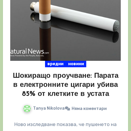
вредни
новини
Шокиращо проучване: Парата
в електронните цигари убива
85% от клетките в устата
Tanya Nikolova
Няма коментари
Ново изследване показва, че пушенето на