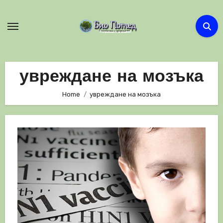
Skip
to
content
увреждане на мозъка
Home
увреждане на мозъка