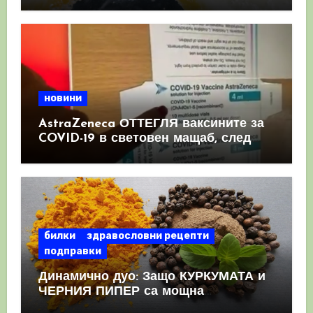
имунната система
новини
AstraZeneca ОТТЕГЛЯ ваксините за
COVID-19 в световен мащаб, след
като призна, че те причиняват
КРЪВНИ съсиреци
билки
здравословни рецепти
подправки
Динамично дуо: Защо КУРКУМАТА и
ЧЕРНИЯ ПИПЕР са мощна
комбинация