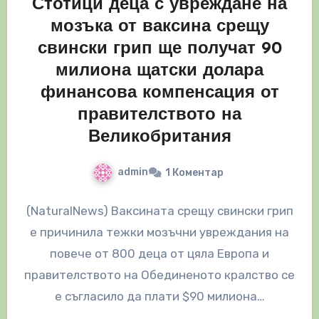
Стотици деца с увреждане на
мозъка от ваксина срещу
свински грип ще получат 90
милиона щатски долара
финансова компенсация от
правителството на
Великобритания
admin
1 Коментар
(NaturalNews) Ваксината срещу свински грип
е причинила тежки мозъчни увреждания на
повече от 800 деца от цяла Европа и
правителството на Обединеното кралство се
е съгласило да плати $90 милиона…