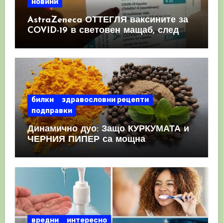
новини
AstraZeneca ОТТЕГЛЯ ваксините за
COVID-19 в световен мащаб, след
като призна, че те причиняват
КРЪВНИ съсиреци
билки
здравословни рецепти
подправки
Динамично дуо: Защо КУРКУМАТА и
ЧЕРНИЯ ПИПЕР са мощна
комбинация
вредни
интересно