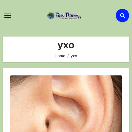
Skip
to
content
ухо
Home
ухо