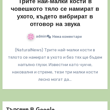
Трите най-малки кости в
човешкото тяло се намират в
ухото, където вибрират в
отговор на звука
admin
Няма коментари
(NaturalNews) Трите най-малки кости в
тялото се намират в ухото и без тях ще бъдем
напълно глухи. Известни като чукче,
наковалня и стреме, тези три малки кости
лесно могат да…
Търсене В Google