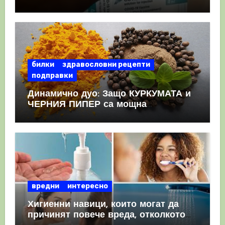
като призна, че те причиняват
КРЪВНИ съсиреци
билки
здравословни рецепти
подправки
Динамично дуо: Защо КУРКУМАТА и
ЧЕРНИЯ ПИПЕР са мощна
комбинация
вредни
интересно
Хигиенни навици, които могат да
причинят повече вреда, отколкото