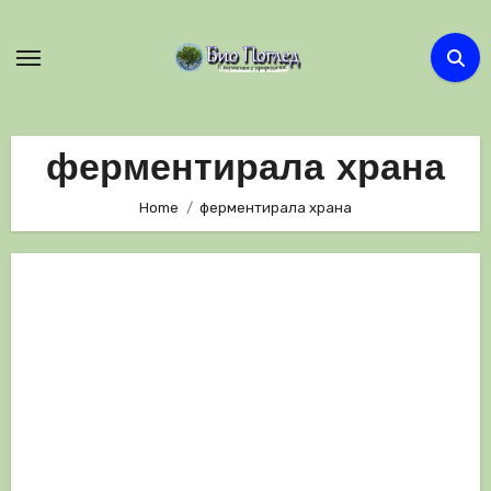
Skip
to
content
ферментирала храна
Home
ферментирала храна