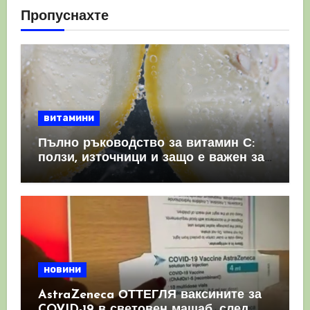
Пропуснахте
витамини
Пълно ръководство за витамин С:
ползи, източници и защо е важен за
имунната система
новини
AstraZeneca ОТТЕГЛЯ ваксините за
COVID-19 в световен мащаб, след