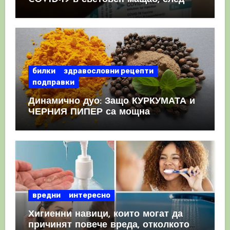
като призна, че те причиняват
КРЪВНИ съсиреци
билки
здравословни рецепти
подправки
Динамично дуо: Защо КУРКУМАТА и
ЧЕРНИЯ ПИПЕР са мощна
комбинация
вредни
интересно
Хигиенни навици, които могат да
причинят повече вреда, отколкото