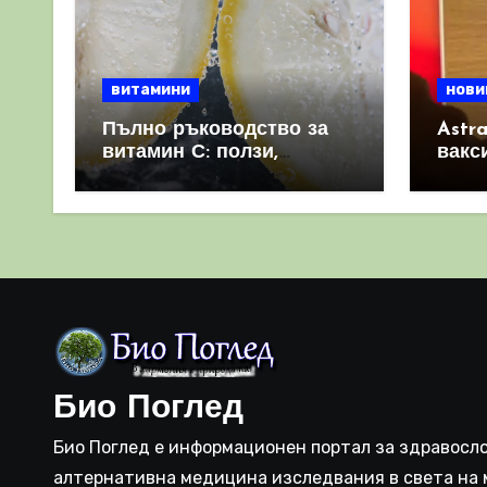
витамини
нови
Пълно ръководство за
Astr
витамин С: ползи,
вакс
източници и защо е
свет
важен за имунната
като 
система
прич
съси
Био Поглед
Био Поглед е информационен портал за здравосло
алтернативна медицина изследвания в света на 