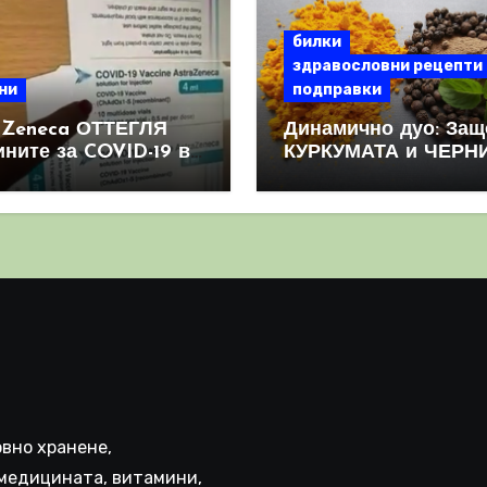
билки
здравословни рецепти
ни
подправки
aZeneca ОТТЕГЛЯ
Динамично дуо: Защ
ините за COVID-19 в
КУРКУМАТА и ЧЕРН
овен мащаб, след
ПИПЕР са мощна
призна, че те
комбинация
иняват КРЪВНИ
реци
вно хранене,
медицината, витамини,