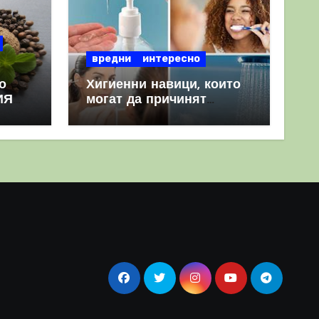
вредни
интересно
о
Хигиенни навици, които
ИЯ
могат да причинят
повече вреда, отколкото
полза