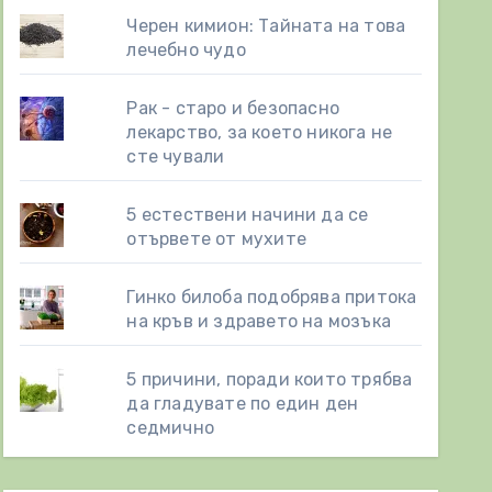
Черен кимион: Тайната на това
лечебно чудо
Рак - старо и безопасно
лекарство, за което никога не
сте чували
5 естествени начини да се
отървете от мухите
Гинко билоба подобрява притока
на кръв и здравето на мозъка
5 причини, поради които трябва
да гладувате по един ден
седмично