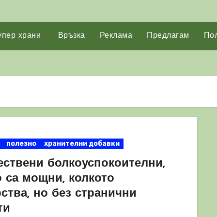
упер храни
Връзка
Реклама
Предлагам
Пол
полезно
хранителни добавки
тествени болкоуспокоителни,
о са мощни, колкото
ства, но без странични
ти