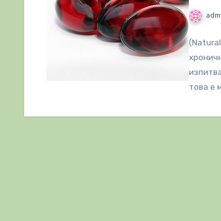
adm
(Natura
хроничн
изпитва
това е 