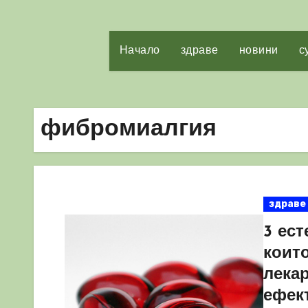
Начало
здраве
новини
с
фибромиалгия
здраве
3 ес
коит
лекар
ефек