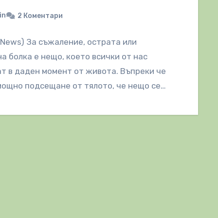
in
2 Коментари
lNews) За съжаление, острата или
а болка е нещо, което всички от нас
т в даден момент от живота. Въпреки че
мощно подсещане от тялото, че нещо се…