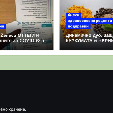
билки
здравословни рецепти
ни
подправки
aZeneca ОТТЕГЛЯ
Динамично дуо: Защ
ините за COVID-19 в
КУРКУМАТА и ЧЕРН
овен мащаб, след
ПИПЕР са мощна
призна, че те
комбинация
иняват КРЪВНИ
реци
вно хранене,