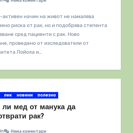
in
Няма коментари
-активен начин на живот не намалява
ено риска от рак, но и подобрява степента
яване сред пациенти с рак. Ново
не, проведено от изследователи от
ситета Лойола и…
лек
новини
полезно
 ли мед от манука да
отврати рак?
in
Няма коментари