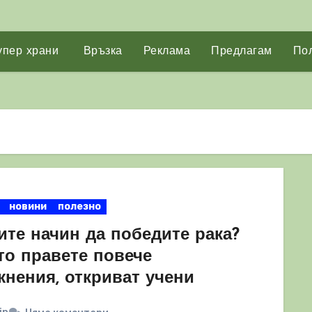
упер храни
Връзка
Реклама
Предлагам
Пол
новини
полезно
ите начин да победите рака?
то правете повече
жнения, откриват учени