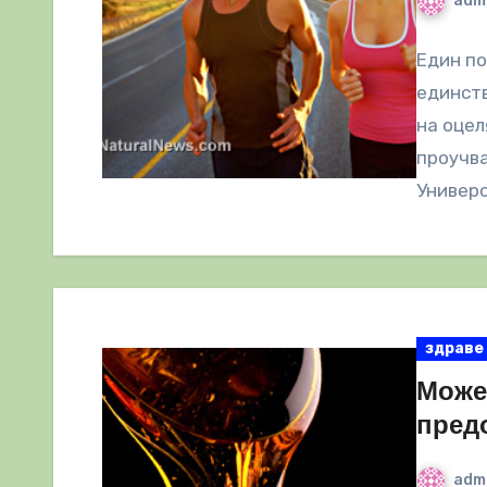
adm
Един по
единств
на оцел
проучва
Универ
здраве
Може
пред
adm