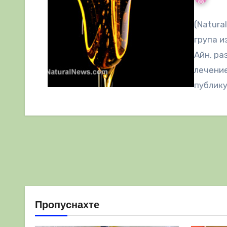
(Natura
група и
Айн, ра
лечение
публику
Пропуснахте