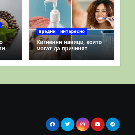
вредни
интересно
о
Хигиенни навици, които
ИЯ
могат да причинят
повече вреда, отколкото
полза