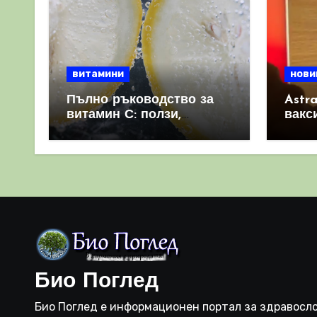
витамини
нови
Пълно ръководство за
Astr
витамин С: ползи,
вакс
източници и защо е
свет
важен за имунната
като 
система
прич
съси
Био Поглед
Био Поглед е информационен портал за здравосло