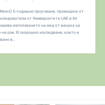
lNews) 5-годишно проучване, проведено от
зследователи от Университета UAE в Ал
зкрива използването на мед от манука за
 на рак. В скорошно изследване, което е
вано в…