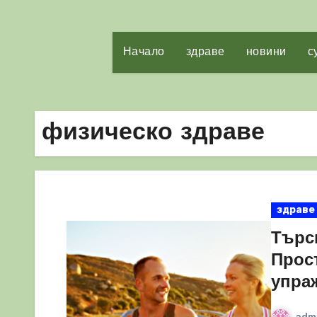
Начало
здраве
новини
с
физическо здраве
здраве
Търс
Прос
упра