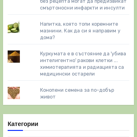
без рецепта могат да предизвикат
смъртоносни инфаркти и инсулти
Напитка, която топи коремните
мазнини. Как да си я направим у
дома?
Куркумата е в състояние да 'убива
интелигентно' ракови клетки ...
химиотерапията и радиацията са
медицински остарели
Конопени семена за по-добър
живот
Категории