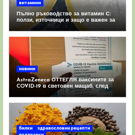
витамини
Пълно ръководство за витамин С:
ползи, източници и защо е важен за
имунната система
новини
AstraZeneca ОТТЕГЛЯ ваксините за
COVID-19 в световен мащаб, след
като призна, че те причиняват
КРЪВНИ съсиреци
билки
здравословни рецепти
подправки