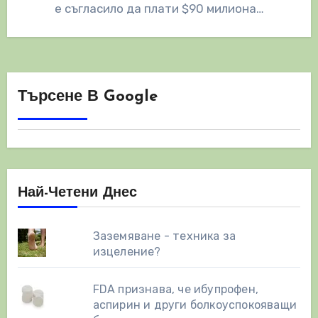
е съгласило да плати $90 милиона…
Търсене В Google
Най-Четени Днес
Заземяване - техника за
изцеление?
FDA признава, че ибупрофен,
аспирин и други болкоуспокояващи