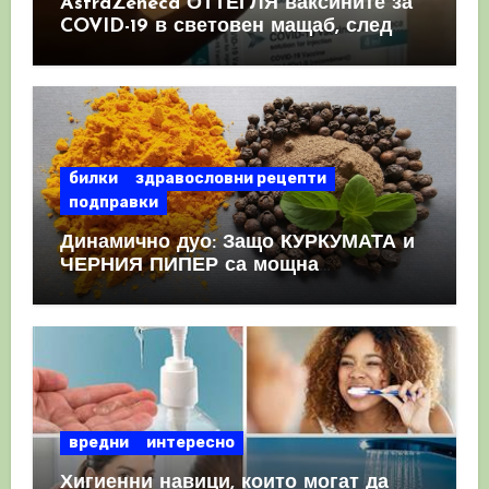
AstraZeneca ОТТЕГЛЯ ваксините за
COVID-19 в световен мащаб, след
като призна, че те причиняват
КРЪВНИ съсиреци
билки
здравословни рецепти
подправки
Динамично дуо: Защо КУРКУМАТА и
ЧЕРНИЯ ПИПЕР са мощна
комбинация
вредни
интересно
Хигиенни навици, които могат да