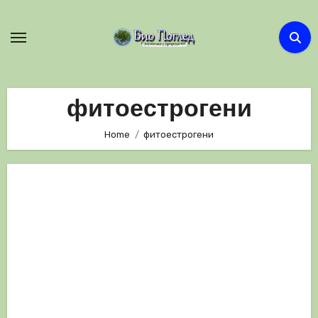
Skip
to
content
фитоестрогени
Home
фитоестрогени