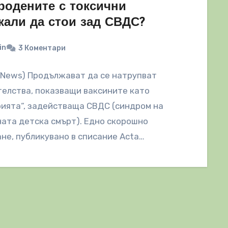
родените с токсични
кали да стои зад СВДС?
in
3 Коментари
lNews) Продължават да се натрупват
елства, показващи ваксините като
ията“, задействаща СВДС (синдром на
ата детска смърт). Едно скорошно
не, публикувано в списание Acta
thologica и обширни данни за нивата…