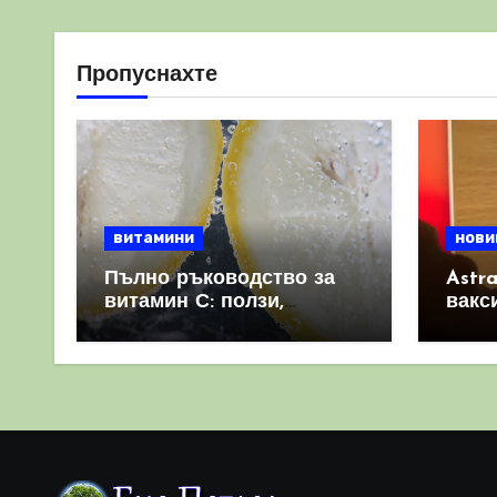
Пропуснахте
витамини
нови
Пълно ръководство за
Astr
витамин С: ползи,
вакс
източници и защо е
свет
важен за имунната
като 
система
прич
съси