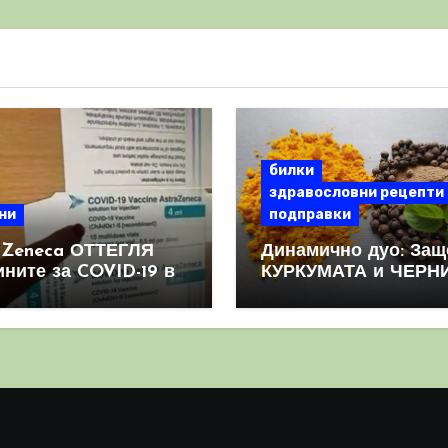
билки
здравословни рецепти
ни
подправки
aZeneca ОТТЕГЛЯ
Динамично дуо: Защ
ините за COVID-19 в
КУРКУМАТА и ЧЕРН
овен мащаб, след
ПИПЕР са мощна
призна, че те
комбинация
иняват КРЪВНИ
реци