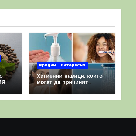
вредни
интересно
о
Хигиенни навици, които
ИЯ
могат да причинят
повече вреда, отколкото
полза