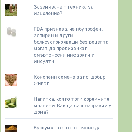
Заземяване - техника за
изцеление?
FDA признава, че ибупрофен,
аспирин и други
болкоуспокояващи без рецепта
могат да предизвикат
смъртоносни инфаркти и
инсулти
Конопени семена за по-добър
живот
Напитка, която топи коремните
мазнини. Как да си я направим у
дома?
Куркумата е в състояние да