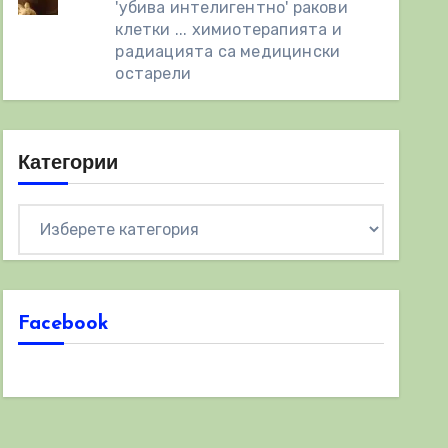
'убива интелигентно' ракови
клетки ... химиотерапията и
радиацията са медицински
остарели
Категории
Категории
Facebook