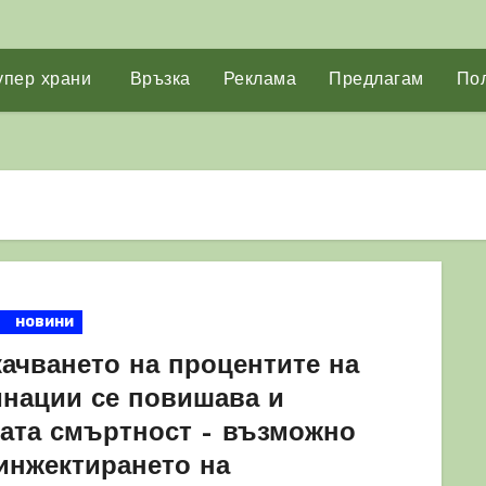
упер храни
Връзка
Реклама
Предлагам
Пол
новини
качването на процентите на
инации се повишава и
ката смъртност – възможно
 инжектирането на