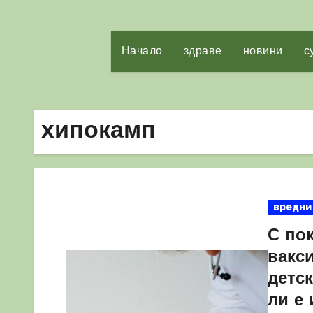
Начало
здраве
новини
с
хипокамп
вредни
С по
вакс
детс
ли е