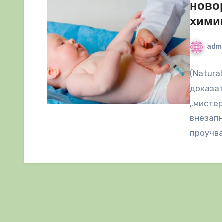
ново
хими
adm
(Natura
доказат
„мистер
внезапн
проучва
Neuropa