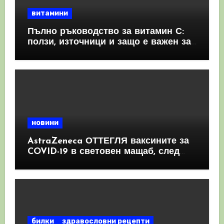
витамини
Пълно ръководство за витамин С:
ползи, източници и защо е важен за
имунната система
новини
AstraZeneca ОТТЕГЛЯ ваксините за
COVID-19 в световен мащаб, след
като призна, че те причиняват
КРЪВНИ съсиреци
билки
здравословни рецепти