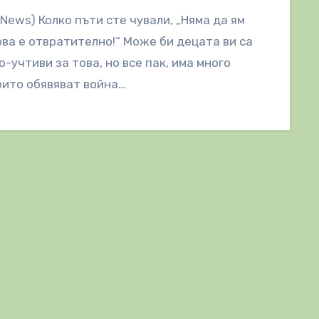
lNews) Колко пъти сте чували, „Няма да ям
ова е отвратително!“ Може би децата ви са
о-учтиви за това, но все пак, има много
оито обявяват война…