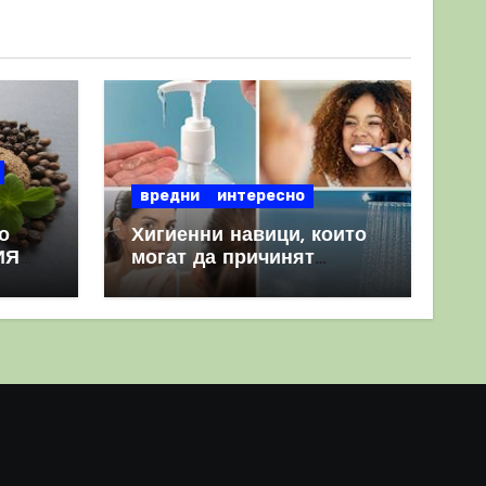
вредни
интересно
о
Хигиенни навици, които
ИЯ
могат да причинят
повече вреда, отколкото
полза