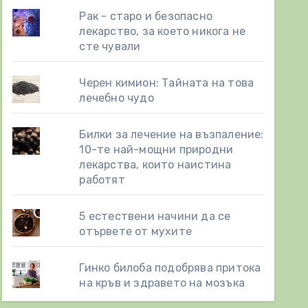
Рак - старо и безопасно
лекарство, за което никога не
сте чували
Черен кимион: Тайната на това
лечебно чудо
Билки за лечение на възпаление:
10-те най-мощни природни
лекарства, които наистина
работят
5 естествени начини да се
отървете от мухите
Гинко билоба подобрява притока
на кръв и здравето на мозъка