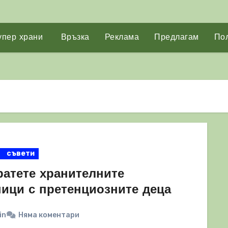
упер храни
Връзка
Реклама
Предлагам
Пол
съвети
ратете хранителните
ници с претенциозните деца
in
Няма коментари