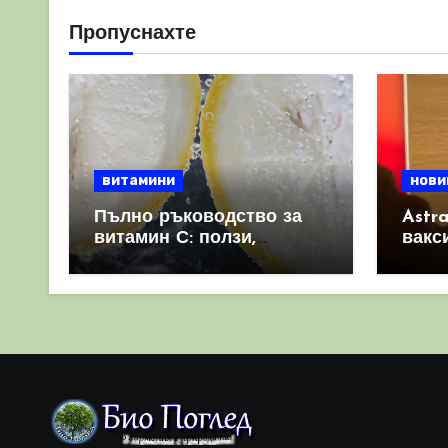
Пропуснахте
витамини
нови
Пълно ръководство за
Astr
витамин С: ползи,
вакс
източници и защо е
свет
важен за имунната
като 
система
прич
съси