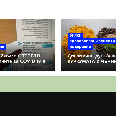
билки
здравословни рецепти
ни
подправки
aZeneca ОТТЕГЛЯ
Динамично дуо: Защ
ините за COVID-19 в
КУРКУМАТА и ЧЕРН
овен мащаб, след
ПИПЕР са мощна
призна, че те
комбинация
иняват КРЪВНИ
реци