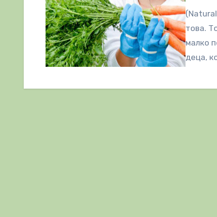
(Natura
това. Т
малко п
деца, к