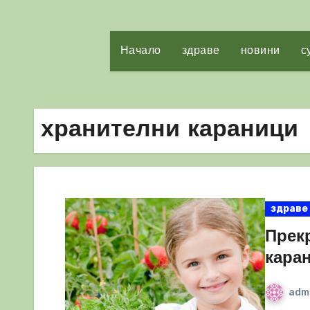
Начало
здраве
новини
с
хранителни караници
здраве
Прек
кара
adm