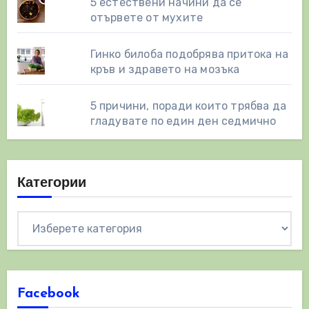
5 естествени начини да се
отървете от мухите
Гинко билоба подобрява притока на
кръв и здравето на мозъка
5 причини, поради които трябва да
гладувате по един ден седмично
Категории
Категории
Facebook