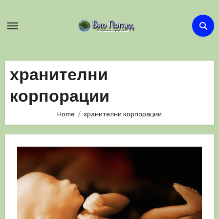
Skip
to
content
хранителни
корпорации
Home
хранителни корпорации