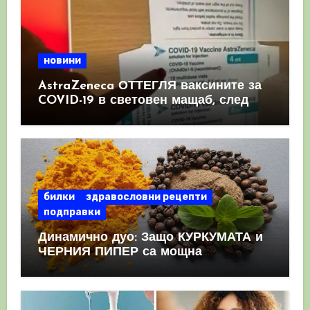
новини
AstraZeneca ОТТЕГЛЯ ваксините за
COVID-19 в световен мащаб, след
като призна, че те причиняват
КРЪВНИ съсиреци
билки
здравословни рецепти
подправки
Динамично дуо: Защо КУРКУМАТА и
ЧЕРНИЯ ПИПЕР са мощна
комбинация