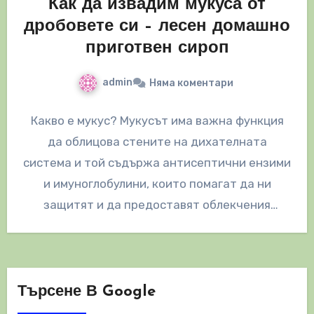
Как да извадим мукуса от
дробовете си – лесен домашно
приготвен сироп
admin
Няма коментари
Какво е мукус? Мукусът има важна функция
да облицова стените на дихателната
система и той съдържа антисептични ензими
и имуноглобулини, които помагат да ни
защитят и да предоставят облекчения
срещу…
Търсене В Google