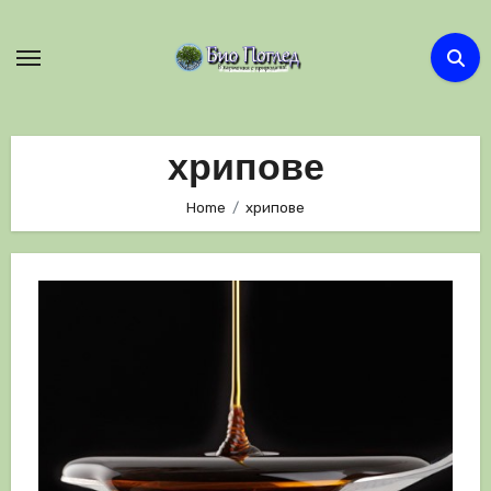
Skip
to
content
хрипове
Home
хрипове