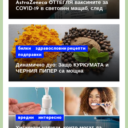
AstraZeneca ОТТЕГЛЯ ваксините за
COVID-19 в световен мащаб, след
като призна, че те причиняват
КРЪВНИ съсиреци
билки
здравословни рецепти
подправки
Динамично дуо: Защо КУРКУМАТА и
ЧЕРНИЯ ПИПЕР са мощна
комбинация
вредни
интересно