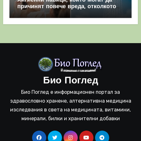
Хигиенни навици, които могат да
причинят повече вреда, отколкото
полза
Био Поглед
Био Поглед е информационен портал за
здравословно хранене, алтернативна медицина
изследвания в света на медицината, витамини,
минерали, билки и хранителни добавки