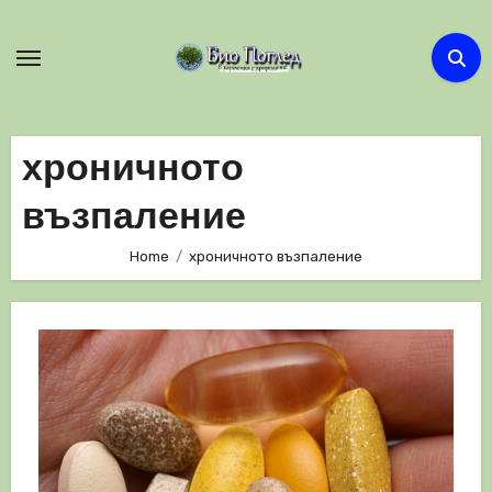
Skip
to
content
хроничното
възпаление
Home
хроничното възпаление