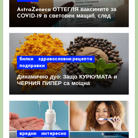
AstraZeneca ОТТЕГЛЯ ваксините за
COVID-19 в световен мащаб, след
като призна, че те причиняват
КРЪВНИ съсиреци
билки
здравословни рецепти
подправки
Динамично дуо: Защо КУРКУМАТА и
ЧЕРНИЯ ПИПЕР са мощна
комбинация
вредни
интересно