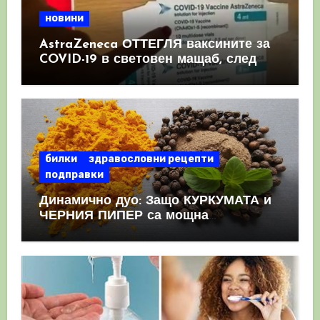
новини
AstraZeneca ОТТЕГЛЯ ваксините за
COVID-19 в световен мащаб, след
като призна, че те причиняват
КРЪВНИ съсиреци
билки
здравословни рецепти
подправки
Динамично дуо: Защо КУРКУМАТА и
ЧЕРНИЯ ПИПЕР са мощна
комбинация