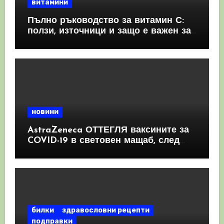
витамини
Пълно ръководство за витамин С:
ползи, източници и защо е важен за
имунната система
новини
AstraZeneca ОТТЕГЛЯ ваксините за
COVID-19 в световен мащаб, след
като призна, че те причиняват
КРЪВНИ съсиреци
билки
здравословни рецепти
подправки