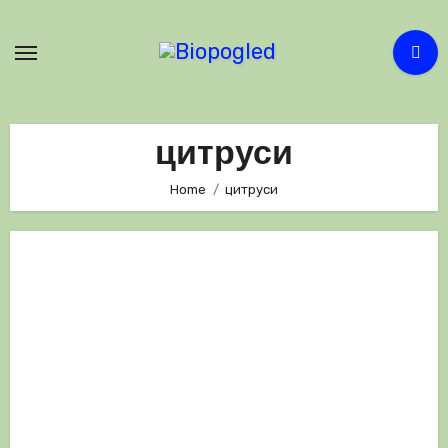
Skip
to
content
цитруси
Home
цитруси