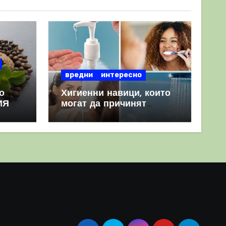
вредни
интересно
о
Хигиенни навици, които
ИЯ
могат да причинят
повече вреда, отколкото
полза