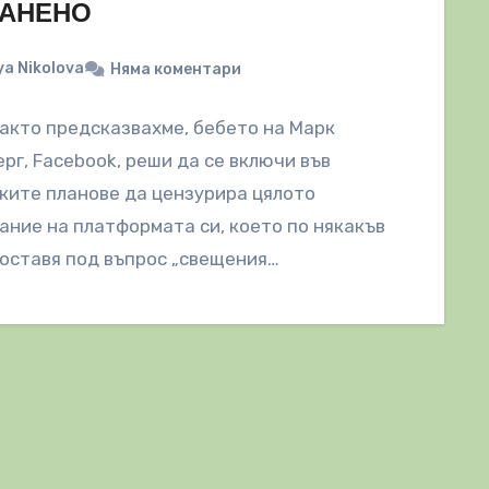
РАНЕНО
a Nikolova
Няма коментари
акто предсказвахме, бебето на Марк
рг, Facebook, реши да се включи във
ите планове да цензурира цялото
ние на платформата си, което по някакъв
оставя под въпрос „свещения…