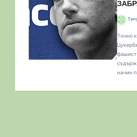
ЗАБ
Tany
Точно к
Цукербе
фашистк
съдържа
начин п