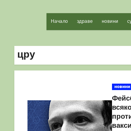
Начало
здраве
новини
с
цру
новини
Фейс
всяк
прот
вакс