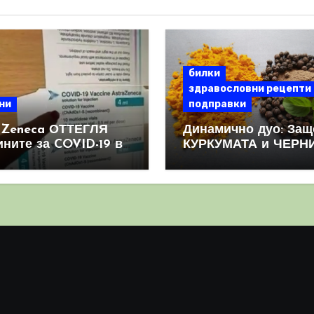
билки
здравословни рецепти
ни
подправки
aZeneca ОТТЕГЛЯ
Динамично дуо: Защ
ините за COVID-19 в
КУРКУМАТА и ЧЕРН
овен мащаб, след
ПИПЕР са мощна
призна, че те
комбинация
иняват КРЪВНИ
реци