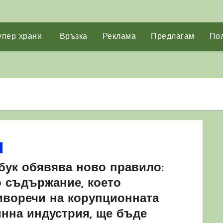
упер храни
Връзка
Реклама
Предлагам
Пол
бук обявява ново правило:
о съдържание, което
иворечи на корупционната
инна индустрия, ще бъде