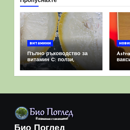
Пропуснахте
витамини
нови
Пълно ръководство за
Astr
витамин С: ползи,
вакс
източници и защо е
свет
важен за имунната
като 
система
прич
съси
Био Поглед