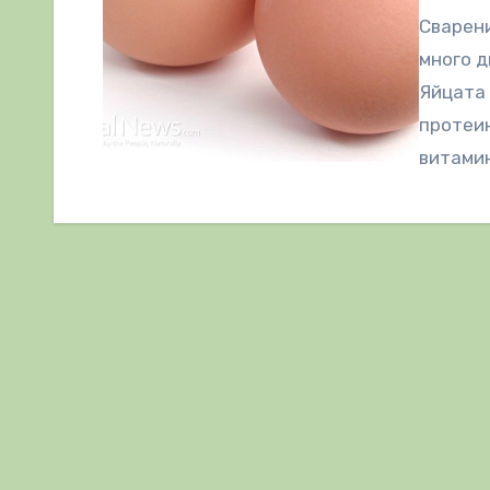
Сварени
много д
Яйцата
протеин
витамин