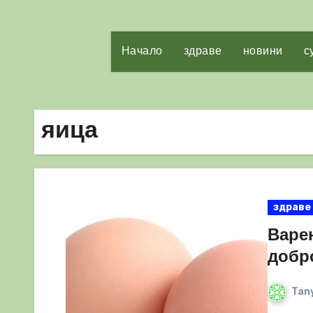
Начало
здраве
новини
с
яица
здраве
Варе
добр
Tany