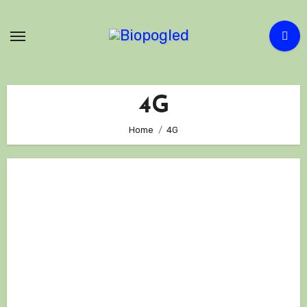
Skip
to
content
4G
Home
4G