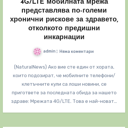
4G/LTE мобилната мрежа
представлява по-големи
хронични рискове за здравето,
отколкото предишни
инкарнации
admin
Няма коментари
(NaturalNews) Ако вие сте един от хората,
които подозират, че мобилните телефони/
клетъчните кули са лоши новини, се
пригответе за последната обида за нашето
здраве: Мрежата 4G/LTE. Това е най-новата
схема,…