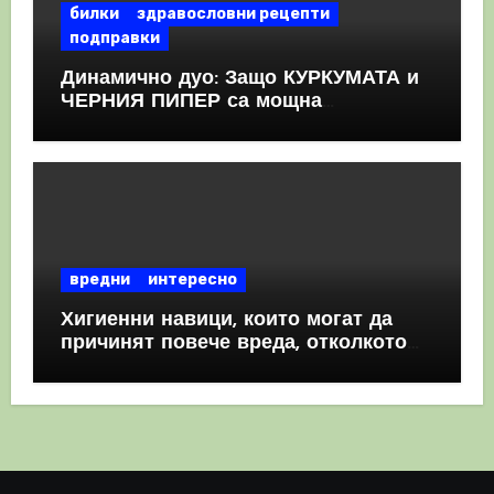
билки
здравословни рецепти
подправки
Динамично дуо: Защо КУРКУМАТА и
ЧЕРНИЯ ПИПЕР са мощна
комбинация
вредни
интересно
Хигиенни навици, които могат да
причинят повече вреда, отколкото
полза