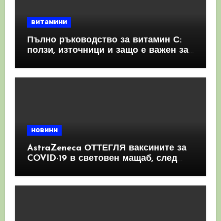
витамини
Пълно ръководство за витамин С:
ползи, източници и защо е важен за
имунната система
новини
AstraZeneca ОТТЕГЛЯ ваксините за
COVID-19 в световен мащаб, след
като призна, че те причиняват
КРЪВНИ съсиреци