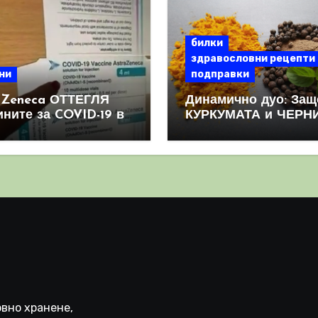
билки
здравословни рецепти
ни
подправки
aZeneca ОТТЕГЛЯ
Динамично дуо: Защ
ините за COVID-19 в
КУРКУМАТА и ЧЕРН
овен мащаб, след
ПИПЕР са мощна
призна, че те
комбинация
иняват КРЪВНИ
реци
вно хранене,