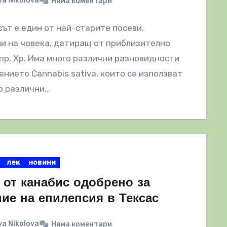
a Nikolova
Няма коментари
ът е един от най-старите посеви,
и на човека, датиращ от приблизително
 пр. Хр. Има много различни разновидности
ението Cannabis sativa, които се използват
о различни…
лек
новини
 от канабис одобрено за
ие на епилепсия в Тексас
a Nikolova
Няма коментари