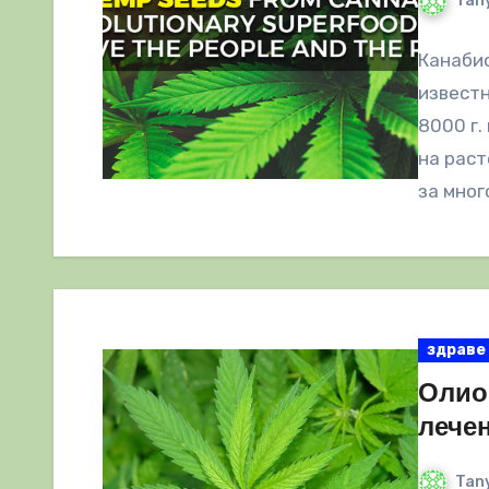
Tany
Канабис
известн
8000 г.
на раст
за мног
здраве
Олио
лечен
Tany