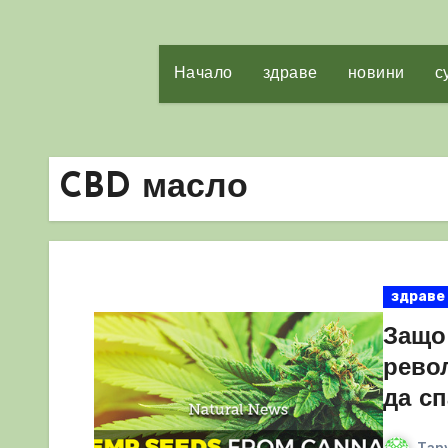
Начало
здраве
новини
с
CBD масло
здраве
Защо
рево
да сп