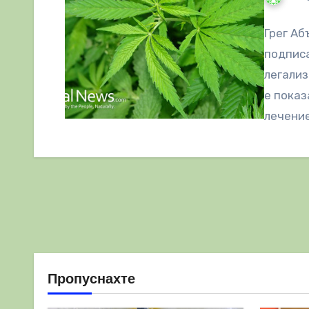
Грег Аб
подписа
легализ
е показ
лечение
CBD…
Пропуснахте