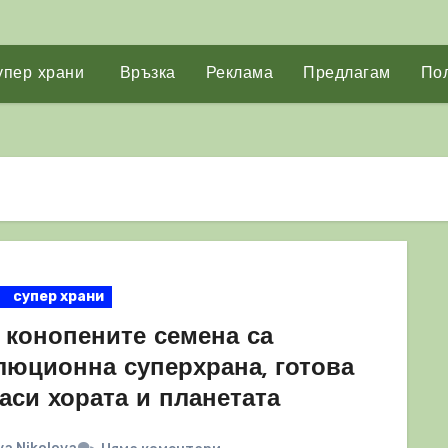
упер храни
Връзка
Реклама
Предлагам
Пол
супер храни
 конопените семена са
люционна суперхрана, готова
аси хората и планетата