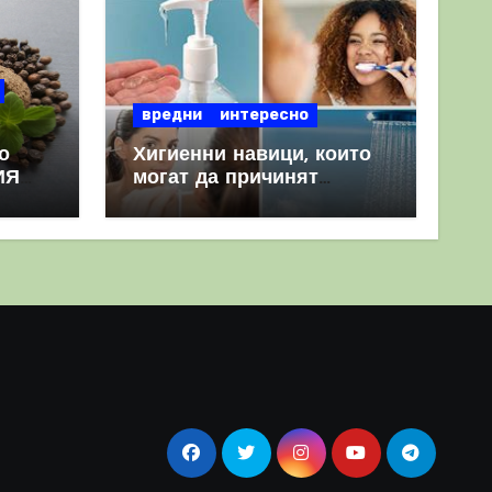
вредни
интересно
о
Хигиенни навици, които
ИЯ
могат да причинят
повече вреда, отколкото
полза