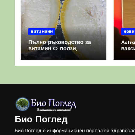
витамини
нови
Пълно ръководство за
Astr
витамин С: ползи,
вакс
източници и защо е
свет
важен за имунната
като 
система
прич
съси
Био Поглед
Био Поглед е информационен портал за здравосло