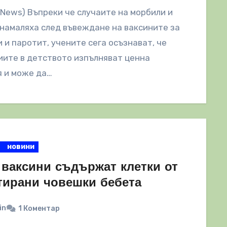
lNews) Въпреки че случаите на морбили и
намаляха след въвеждане на ваксините за
 и паротит, учените сега осъзнават, че
ите в детството изпълняват ценна
я и може да…
новини
ваксини съдържат клетки от
тирани човешки бебета
in
1 Коментар