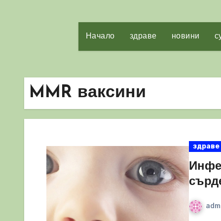
Начало
здраве
новини
с
MMR ваксини
здраве
Инфе
сърд
adm