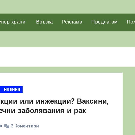
упер храни
Връзка
Реклама
Предлагам
Пол
новини
кции или инжекции? Ваксини,
ечни заболявания и рак
in
3 Коментари