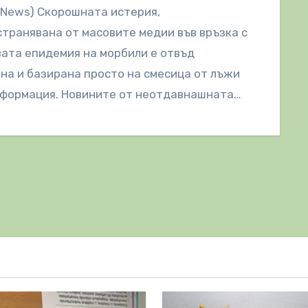
lNews) Скорошната истерия,
транявана от масовите медии във връзка с
ата епидемия на морбили е отвъд
на и базирана просто на смесица от лъжи
нформация. Новините от неотдавнашната
мия…