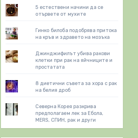
5 естествени начини да се
отървете от мухите
Гинко билоба подобрява притока
на кръв и здравето на мозъка
Джинджифилът убива ракови
клетки при рак на яйчниците и
простатата
8 диетични съвета за хора с рак
на белия дроб
Северна Корея разкрива
предполагаем лек за Ебола,
MERS, СПИН, рак и други