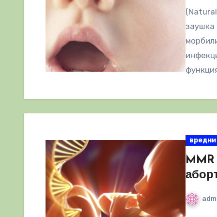
(Natura
заушка 
морбили
инфекци
функци
вредни
MMR 
абор
adm