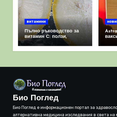
витамини
нови
Пълно ръководство за
Astr
витамин С: ползи,
вакс
източници и защо е
свет
важен за имунната
като 
система
прич
съси
Био Поглед
Био Поглед е информационен портал за здравосло
алтернативна медицина изследвания в света на 