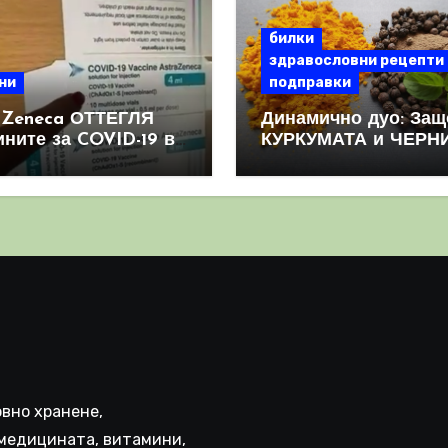
билки
здравословни рецепти
ни
подправки
aZeneca ОТТЕГЛЯ
Динамично дуо: Защ
ините за COVID-19 в
КУРКУМАТА и ЧЕРН
овен мащаб, след
ПИПЕР са мощна
призна, че те
комбинация
иняват КРЪВНИ
реци
вно хранене,
медицината, витамини,