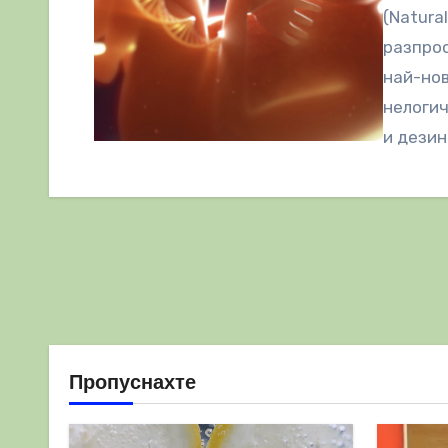
(Natura
разпрос
най-нов
нелогич
и дези
„епиде
Пропуснахте