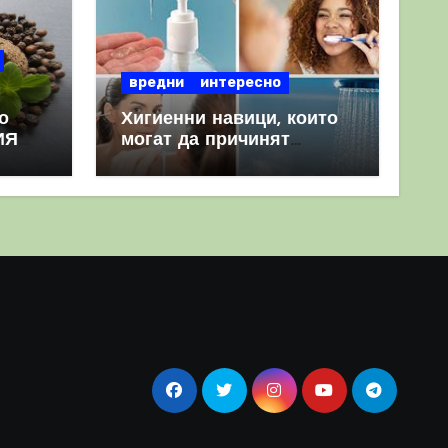
вредни
интересно
о
Хигиенни навици, които
ИЯ
могат да причинят
повече вреда, отколкото
полза