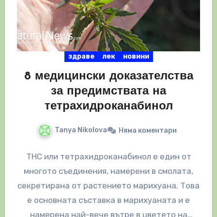
здраве
лек
новини
8 медицински доказателства
за предимствата на
тетрахидроканабинол
Tanya Nikolova
Няма коментари
THC или тетрахидроканабинол е един от
многото съединения, намерени в смолата,
секретирана от растението марихуана. Това
е основната съставка в марихуаната и е
намерена най-вече вътре в цветето на