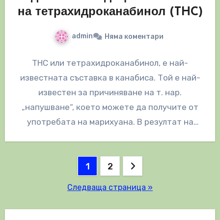
на тетрахидроканабинол (THC)
admin
Няма коментари
THC или тетрахидроканабинол, е най-
известната съставка в канабиса. Той е най-
известен за причиняване на т. нар.
„напушване“, което можете да получите от
употребата на марихуана. В резултат на
това, между…
Разделяне
1
2
на
Следваща страница »
публикациите