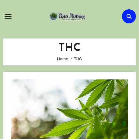
Skip
to
content
THC
Home
THC