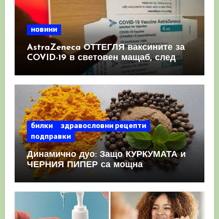
новини
AstraZeneca ОТТЕГЛЯ ваксините за
COVID-19 в световен мащаб, след
като призна, че те причиняват
КРЪВНИ съсиреци
билки
здравословни рецепти
подправки
Динамично дуо: Защо КУРКУМАТА и
ЧЕРНИЯ ПИПЕР са мощна
комбинация