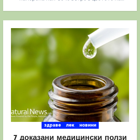
женското…
здраве
лек
новини
7 доказани медицински ползи