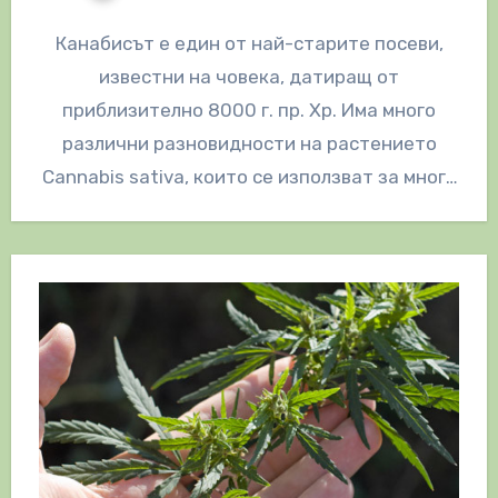
Канабисът е един от най-старите посеви,
известни на човека, датиращ от
приблизително 8000 г. пр. Хр. Има много
различни разновидности на растението
Cannabis sativa, които се използват за много
различни…