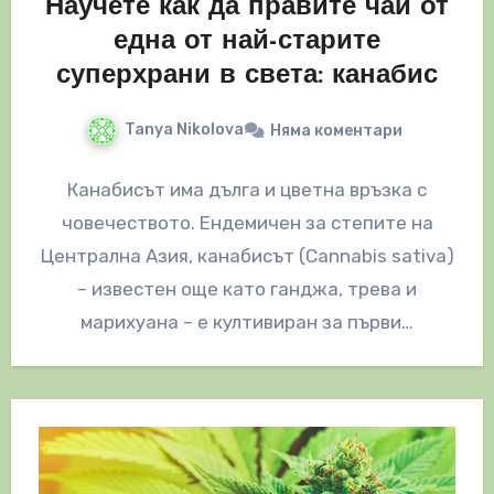
Научете как да правите чай от
една от най-старите
суперхрани в света: канабис
Tanya Nikolova
Няма коментари
Канабисът има дълга и цветна връзка с
човечеството. Ендемичен за степите на
Централна Азия, канабисът (Cannabis sativa)
– известен още като ганджа, трева и
марихуана – е култивиран за първи…