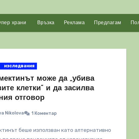
упер храни
Връзка
Реклама
Предлагам
Пол
изследвания
мектинът може да „убива
ите клетки“ и да засилва
ния отговор
a Nikolova
1 Коментар
ктинът беше използван като алтернативно