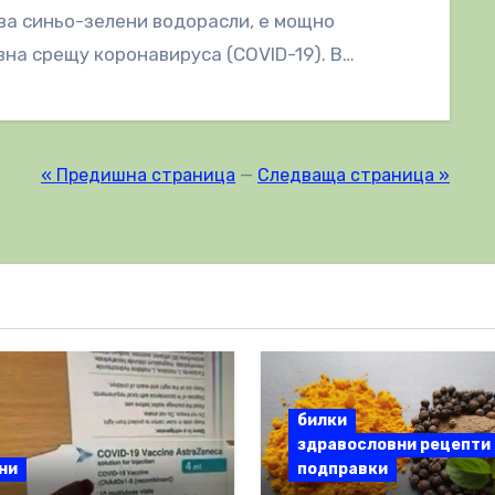
а синьо-зелени водорасли, е мощно
на срещу коронавируса (COVID-19). В
жение на шест дни…
« Предишна страница
—
Следваща страница »
билки
здравословни рецепти
ни
подправки