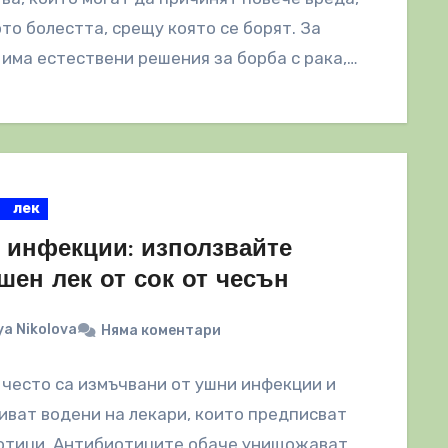
то болестта, срещу която се борят. За
има естествени решения за борба с рака,…
лек
 инфекции: използвайте
шен лек от сок от чесън
a Nikolova
Няма коментари
често са измъчвани от ушни инфекции и
иват водени на лекари, които предписват
отици. Антибиотиците обаче унищожават