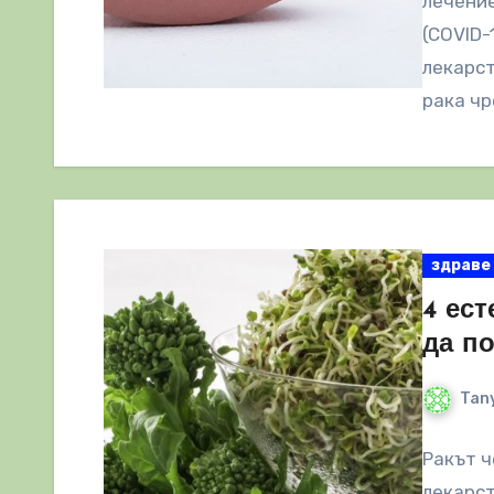
лечение
(COVID-
лекарст
рака чр
здраве
4 ест
да п
Tany
Ракът ч
лекарст