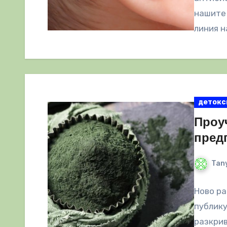
нашите 
линия н
детокс
Проу
пред
Tany
Ново р
публику
разкрив