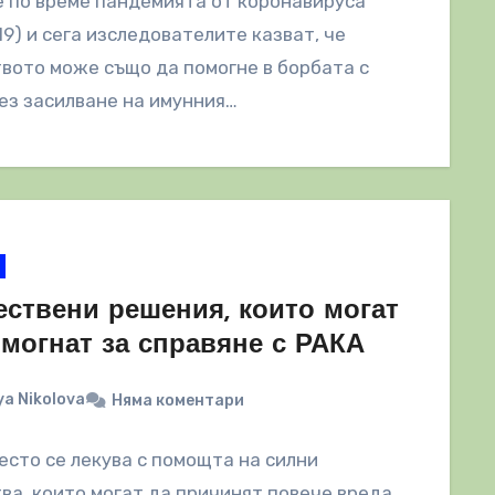
 по време пандемията от коронавируса
19) и сега изследователите казват, че
вото може също да помогне в борбата с
ез засилване на имунния…
ествени решения, които могат
омогнат за справяне с РАКА
a Nikolova
Няма коментари
есто се лекува с помощта на силни
ва, които могат да причинят повече вреда,