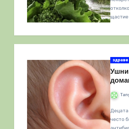
отколко
щастие 
здраве
Ушни
дома
Tany
Децата 
често б
антиби