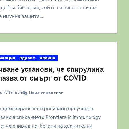
добри бактерии, които са нашата първа
а имунна защита.…
икация
здраве
новини
чване установи, че спирулина
пазва от смърт от COVID
a Nikolova
Няма коментари
андомизирано контролирано проучване,
вано в списанието Frontiers in Immunology,
а, че спирулина, богати на хранителни