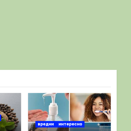
вредни
интересно