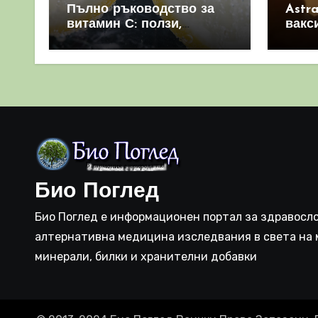
Пълно ръководство за
Astr
витамин С: ползи,
вакс
източници и защо е
свет
важен за имунната
като 
система
прич
съси
Био Поглед
Био Поглед е информационен портал за здравосло
алтернативна медицина изследвания в света на 
минерали, билки и хранителни добавки