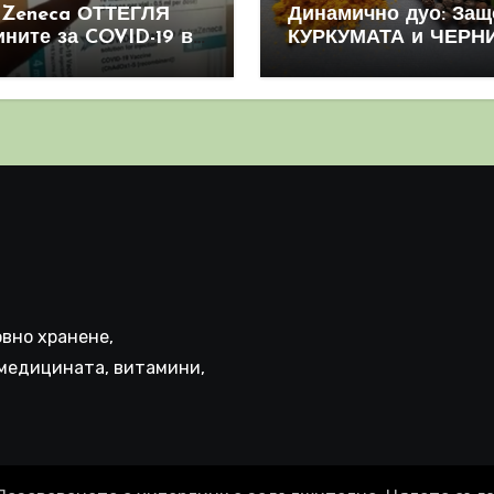
aZeneca ОТТЕГЛЯ
Динамично дуо: Защ
ините за COVID-19 в
КУРКУМАТА и ЧЕРН
овен мащаб, след
ПИПЕР са мощна
призна, че те
комбинация
иняват КРЪВНИ
реци
вно хранене,
медицината, витамини,