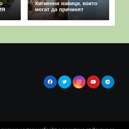
о
Хигиенни навици, които
ИЯ
могат да причинят
повече вреда, отколкото
полза