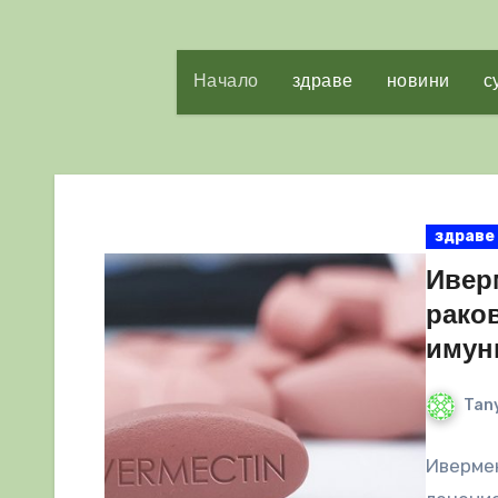
Начало
здраве
новини
с
здраве
Ивер
раков
имун
Tany
Иверме