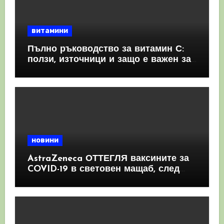
витамини
Пълно ръководство за витамин С:
ползи, източници и защо е важен за
имунната система
новини
AstraZeneca ОТТЕГЛЯ ваксините за
COVID-19 в световен мащаб, след
като призна, че те причиняват
КРЪВНИ съсиреци