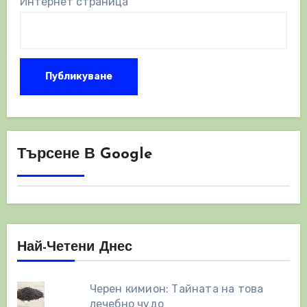
Интернет страница
Търсене В Google
Най-Четени Днес
Черен кимион: Тайната на това
лечебно чудо