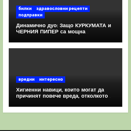
билки
здравословни рецепти
подправки
Динамично дуо: Защо КУРКУМАТА и
ЧЕРНИЯ ПИПЕР са мощна
комбинация
вредни
интересно
Хигиенни навици, които могат да
причинят повече вреда, отколкото
полза