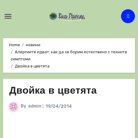
Skip
to
content
Home
новини
Алергиите идват: как да се борим естествено с техните
симптоми
Двойка в цветята
Двойка в цветята
By
admin
19/04/2014