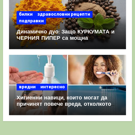
билки
здравословни рецепти
подправки
Динамично дуо: Защо КУРКУМАТА и
ЧЕРНИЯ ПИПЕР са мощна
комбинация
вредни
интересно
Хигиенни навици, които могат да
причинят повече вреда, отколкото
полза