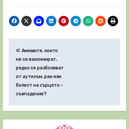
Навигация
Амишите, които
не се ваксинират,
рядко се разболяват
от аутизъм, рак или
болест на сърцето –
съвпадение?