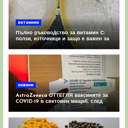
витамини
Пълно ръководство за витамин С:
ползи, източници и защо е важен за
имунната система
новини
AstraZeneca ОТТЕГЛЯ ваксините за
COVID-19 в световен мащаб, след
като призна, че те причиняват
КРЪВНИ съсиреци