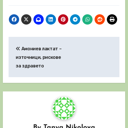
Навигация
Амониев лактат –
източници, рискове
за здравето
By
Tanya Nikolova