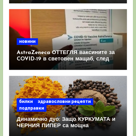
новини
AstraZeneca ОТТЕГЛЯ ваксините за
COVID-19 в световен мащаб, след
като призна, че те причиняват
КРЪВНИ съсиреци
билки
здравословни рецепти
подправки
Динамично дуо: Защо КУРКУМАТА и
ЧЕРНИЯ ПИПЕР са мощна
комбинация