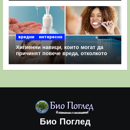
вредни
интересно
Хигиенни навици, които могат да
причинят повече вреда, отколкото
полза
Био Поглед