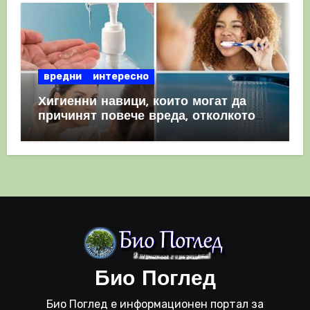
вредни
интересно
Хигиенни навици, които могат да
причинят повече вреда, отколкото
полза
Био Поглед
Био Поглед е информационен портал за