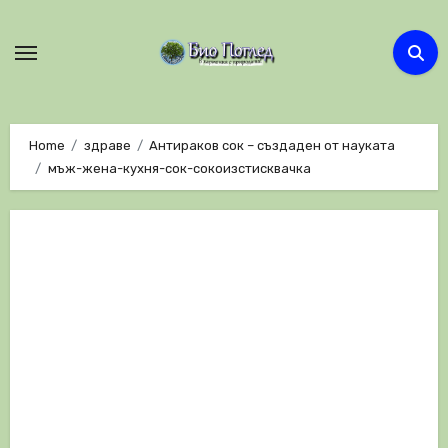
Skip
to
content
Home
здраве
Антираков сок – създаден от науката
мъж-жена-кухня-сок-сокоизстисквачка