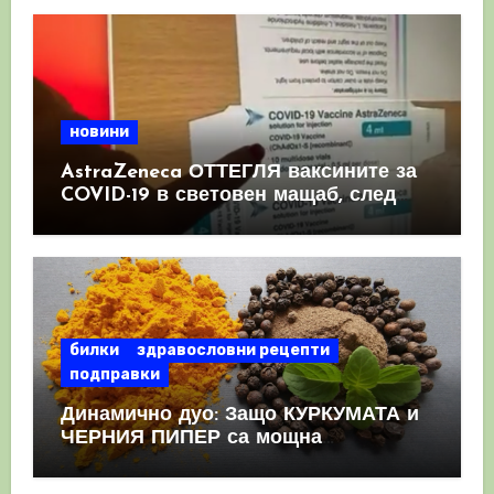
новини
AstraZeneca ОТТЕГЛЯ ваксините за
COVID-19 в световен мащаб, след
като призна, че те причиняват
КРЪВНИ съсиреци
билки
здравословни рецепти
подправки
Динамично дуо: Защо КУРКУМАТА и
ЧЕРНИЯ ПИПЕР са мощна
комбинация