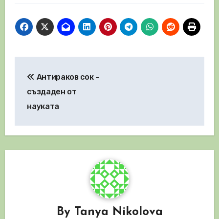
Навигация
Антираков сок –
създаден от
науката
By
Tanya Nikolova