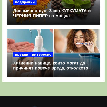
подправки
Динамично дуо: Защо КУРКУМАТА и
ЧЕРНИЯ ПИПЕР са мощна
комбинация
вредни
интересно
Хигиенни навици, които могат да
причинят повече вреда, отколкото
полза