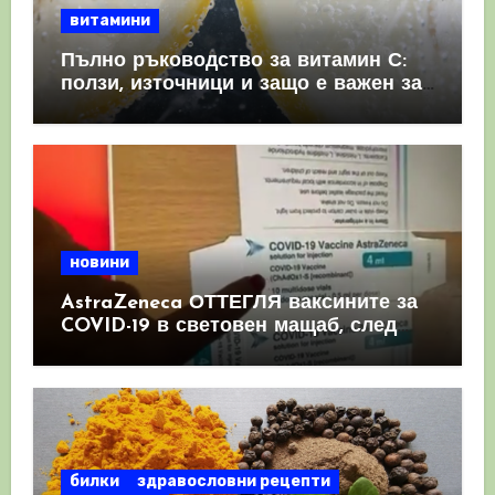
витамини
Пълно ръководство за витамин С:
ползи, източници и защо е важен за
имунната система
новини
AstraZeneca ОТТЕГЛЯ ваксините за
COVID-19 в световен мащаб, след
като призна, че те причиняват
КРЪВНИ съсиреци
билки
здравословни рецепти