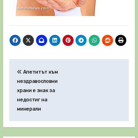
Навигация
Апетитът към
нездравословни
храни е знак за
недостиг на
минерали