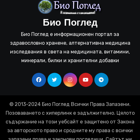
Био Поглед
Био Поглед е информационен портал за
здравословно хранене, алтернативна медицина
изследвания в света на медицината, витамини,
минерали, билки и хранителни добавки
© 2013-2024 Био Поглед Всички Права Запазени.
Позоваването с хиперлинк е задължително. Цялото
съдържание на този уебсайт е защитено от Закона
за авторското право и сродните му права с всички
запазени права и законови последици. Сайтът ни